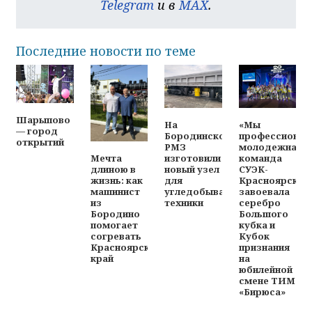
Telegram
и в
MAX
.
Последние новости по теме
Шарыпово
На
«Мы
— город
Бородинском
профессионал
открытий
РМЗ
молодежная
изготовили
команда
Мечта
новый узел
СУЭК-
длиною в
для
Красноярск
жизнь: как
угледобывающей
завоевала
машинист
техники
серебро
из
Большого
Бородино
кубка и
помогает
Кубок
согревать
признания
Красноярский
на
край
юбилейной
смене ТИМ
«Бирюса»