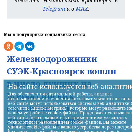
новостей "Независимый Красноярск" в
Telegram
и в
MAX
.
Мы в популярных социальных сетях
Железнодорожники
СУЭК-Красноярск вошли
в число лучших на
На сайте используется веб-аналити
Всероссийских
Для обеспечения оптимальной работы, анализа
использования и улучшения пользовательского опыта на
веб-сайте могут использоваться системы веб-аналитики 
соревнованиях
том числе Яндекс.Метрика), которые могут размещать н
вашем устройстве cookie-файлы. Продолжая использова
веб-сайта, вы соглашаетесь с применением указанных
профмастерства
технологий и размещением cookie-файлов. Вы можете
удалить cookie-файлы с вашего устройства через настро
браузера, а также заблокировать размещение cookie-