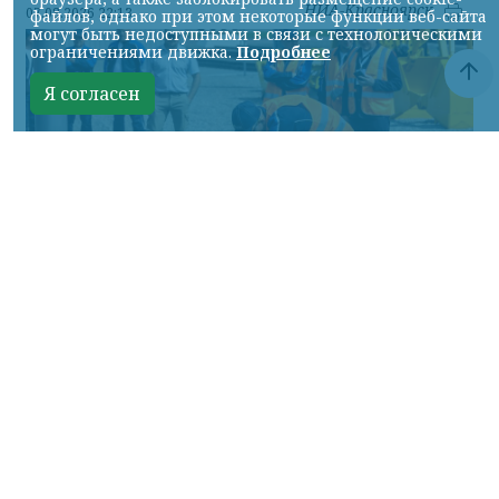
НИА-Красноярск
07.08.2026 22:13
файлов, однако при этом некоторые функции веб-сайта
могут быть недоступными в связи с технологическими
ограничениями движка.
Подробнее
Я согласен
Фото: АО «СУЭК-Хакасия»
КРАСНОЯРСКИЙ КРАЙ, /НИА-
КРАСНОЯРСК/. Специалисты Бородинского
погрузочно-транспортного управления
стали призёрами Всероссийских