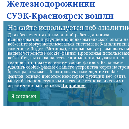
Железнодорожники
СУЭК-Красноярск вошли
в число лучших на
На сайте используется веб-аналити
Для обеспечения оптимальной работы, анализа
Всероссийских
использования и улучшения пользовательского опыта на
веб-сайте могут использоваться системы веб-аналитики 
том числе Яндекс.Метрика), которые могут размещать н
соревнованиях
вашем устройстве cookie-файлы. Продолжая использова
веб-сайта, вы соглашаетесь с применением указанных
профмастерства
технологий и размещением cookie-файлов. Вы можете
удалить cookie-файлы с вашего устройства через настро
браузера, а также заблокировать размещение cookie-
файлов, однако при этом некоторые функции веб-сайта
НИА-Красноярск
07.08.2026 22:13
могут быть недоступными в связи с технологическими
ограничениями движка.
Подробнее
Я согласен