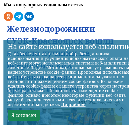
Мы в популярных социальных сетях
Железнодорожники
СУЭК-Красноярск вошли
На сайте используется веб-аналити
в число лучших на
Для обеспечения оптимальной работы, анализа
использования и улучшения пользовательского опыта на
Всероссийских
веб-сайте могут использоваться системы веб-аналитики 
том числе Яндекс.Метрика), которые могут размещать н
вашем устройстве cookie-файлы. Продолжая использова
соревнованиях
веб-сайта, вы соглашаетесь с применением указанных
технологий и размещением cookie-файлов. Вы можете
удалить cookie-файлы с вашего устройства через настро
профмастерства
браузера, а также заблокировать размещение cookie-
файлов, однако при этом некоторые функции веб-сайта
могут быть недоступными в связи с технологическими
НИА-Красноярск
07.08.2026 22:13
ограничениями движка.
Подробнее
Я согласен