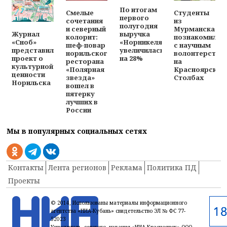
По итогам
Смелые
Студенты
первого
сочетания
из
полугодия
и северный
Мурманска
выручка
Журнал
колорит:
познакомилис
«Норникеля»
«Сноб»
шеф-повар
с научным
увеличилась
представил
норильского
волонтерство
на 28%
проект о
ресторана
на
культурной
«Полярная
Красноярских
ценности
звезда»
Столбах
Норильска
вошел в
пятерку
лучших в
России
Мы в популярных социальных сетях
Контакты
Лента регионов
Реклама
Политика ПД
Проекты
© 2014, Использованы материалы информационного
агентства «НИА-Кубань» свидетельство ЭЛ № ФС 77-
52023
Учредитель сетевого издания «НИА-Красноярск» ООО