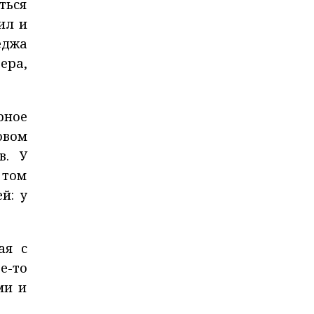
ться
ил и
еджа
ера,
рное
овом
в. У
 том
й: у
ая с
е-то
ми и