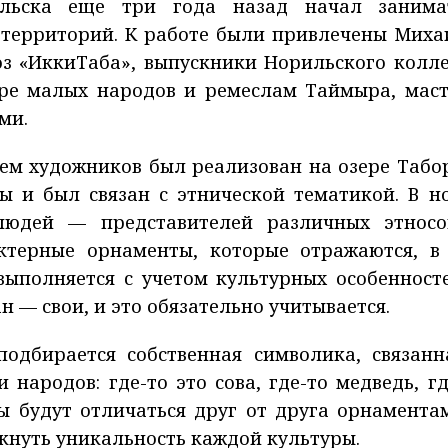
льска еще три года назад начал занима
 территорий. К работе были привлечены Миха
юз «ИккиТаба», выпускники Норильского колл
уре малых народов и ремеслам Таймыра, маст
ми.
ем художников был реализован на озере Табо
ы и был связан с этнической тематикой. В н
людей — представителей различных этносо
ктерные орнаменты, которые отражаются, в
выполняется с учетом культурных особенносте
н — свои, и это обязательно учитывается.
одбирается собственная символика, связанн
ародов: где-то это сова, где-то медведь, гд
ты будут отличаться друг от друга орнамента
кнуть уникальность каждой культуры.