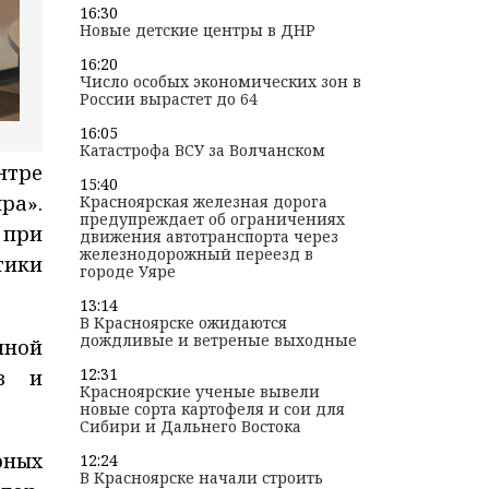
16:30
Новые детские центры в ДНР
16:20
Число особых экономических зон в
России вырастет до 64
16:05
Катастрофа ВСУ за Волчанском
нтре
15:40
ра».
Красноярская железная дорога
предупреждает об ограничениях
 при
движения автотранспорта через
железнодорожный переезд в
тики
городе Уяре
13:14
В Красноярске ожидаются
дождливые и ветреные выходные
нной
12:31
ов и
Красноярские ученые вывели
новые сорта картофеля и сои для
Сибири и Дальнего Востока
рных
12:24
В Красноярске начали строить