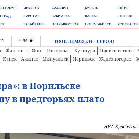
ПЕТЕРБУРГ
ИРКУТСК
САХАЛИН
КУБАНЬ
ТВЕРЬ
НГРАД
БУРЯТИЯ
КАМЧАТКА
КАВКАЗ
РОСТОВ
СК
ЗАБАЙКАЛЬЕ
ВЛАДИВОСТОК
НОВОСИБИРСК
ЯРОСЛАВЛЬ
.41
€ 94.06
ТВОИ ЗЕМЛЯКИ - ГЕРОИ!
о
Финансы
Фото
Интервью
Культура
Происшествия
Канск
Ачинск
Минусинск
Норильск
Железногорск
З
ра»: в Норильске
пу в предгорьях плато
НИА-Красноярс