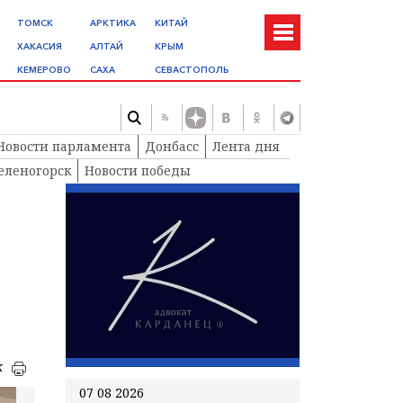
ТОМСК
АРКТИКА
КИТАЙ
ХАКАСИЯ
АЛТАЙ
КРЫМ
КЕМЕРОВО
САХА
СЕВАСТОПОЛЬ
Новости парламента
Донбасс
Лента дня
еленогорск
Новости победы
к
07 08 2026