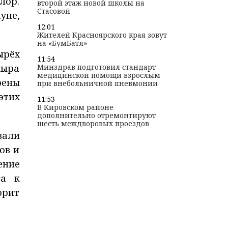
лор.
второй этаж новой школы на
Стасовой
уне,
12:01
Жителей Красноярского края зовут
на «БумБатл»
ырёх
11:54
мыра
Минздрав подготовил стандарт
медицинской помощи взрослым
рены
при внебольничной пневмонии
этих
11:53
В Кировском районе
дополнительно отремонтируют
шесть междворовых проездов
вали
ов и
ение
са к
орит