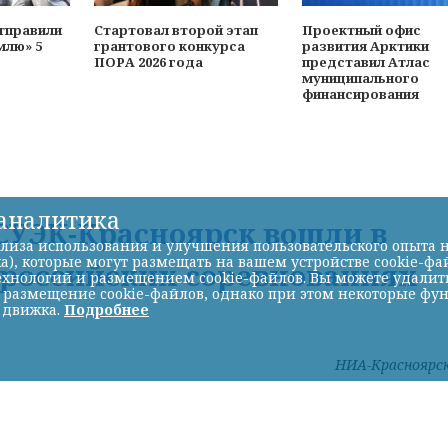
тправили
Стартовал второй этап
Проектный офис
млю» 5
грантового конкурса
развития Арктики
ПОРА 2026 года
представил Атлас
муниципального
финансирования
-аналитика
УЭК-Красноярск вошли в
лиза использования и улучшения пользовательского опыта н
а), которые могут размещать на вашем устройстве cookie-фа
ероссийских соревнованиях
хнологий и размещением cookie-файлов. Вы можете удалить 
ь размещение cookie-файлов, однако при этом некоторые фу
 движка.
Подробнее
НИА-Красноярс