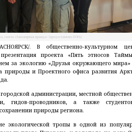
о, газета «Заполярная правда» (предоставлено ПОРА)
СНОЯРСК/. В общественно-культурном це
презентация проекта «Пять этносов Таймы
ием за экологию «Друзья окружающего мира»
а природы и Проектного офиса развития Арк
да.
 городской администрации, местной обществе
ли, гидов-проводников, а также студент
 сохранении природы региона.
ие экологической тропы в одной из популя