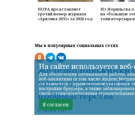
ПОРА представляет
Из Норильска о
третий номер журнала
на «большую зе
«Арктика 2035» за 2026 год
тонн вторсырья
Мы в популярных социальных сетях
На сайте используется веб
Железнодорожники С
Для обеспечения оптимальной работы, ана
веб-аналитики (в том числе Яндекс.Метрик
число лучших на Вс
соглашаетесь с применением указанных те
настройки браузера, а также заблокироват
профмастерства
связи с технологическими ограничениями
Я согласен
07.08.2026 22:13