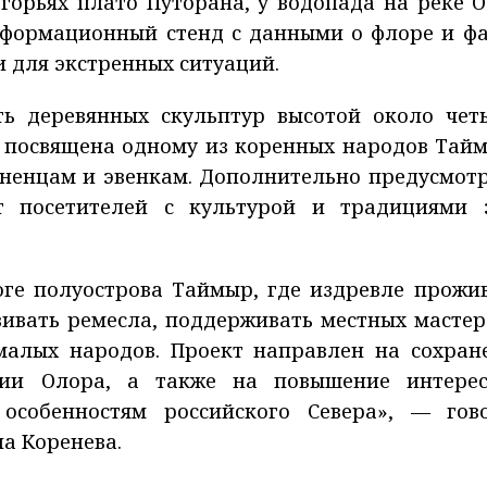
горьях плато Путорана, у водопада на реке О
нформационный стенд с данными о флоре и фа
 для экстренных ситуаций.
ь деревянных скульптур высотой около чет
т посвящена одному из коренных народов Тай
 ненцам и эвенкам. Дополнительно предусмот
т посетителей с культурой и традициями 
юге полуострова Таймыр, где издревле прожи
вивать ремесла, поддерживать местных мастер
малых народов. Проект направлен на сохран
рии Олора, а также на повышение интере
особенностям российского Севера», — гов
а Коренева.