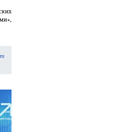
ских
ми»,
am