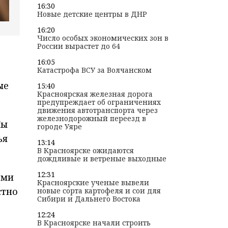
16:30
Новые детские центры в ДНР
16:20
Число особых экономических зон в
России вырастет до 64
16:05
Катастрофа ВСУ за Волчанском
ые
15:40
Красноярская железная дорога
предупреждает об ограничениях
движения автотранспорта через
железнодорожный переезд в
Мы
городе Уяре
ья
13:14
В Красноярске ожидаются
дождливые и ветреные выходные
12:31
ами
Красноярские ученые вывели
стно
новые сорта картофеля и сои для
Сибири и Дальнего Востока
12:24
В Красноярске начали строить