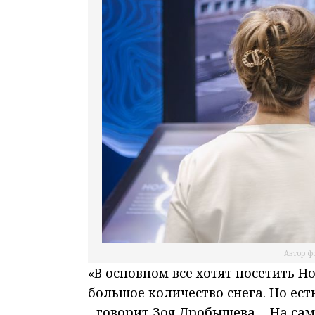
Автор ф
«В основном все хотят посетить Н
большое количество снега. Но есть
- говорит Зоя Дробышева. - На са