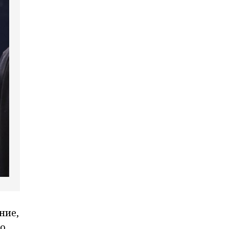
ние,
ро