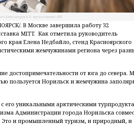
ото Александров А.Л. предоставлено АРН
ЯРСК/. В Москве завершила работу 32
ставка MITT. Как отметила руководитель
ого края Елена Недбайло, стенд Красноярского
ристическими жемчужинами региона через разн
ие достопримечательности от юга до севера. 
тью пользуется Норильск и жемчужина заполяр
к с его уникальными арктическими турпродукт
ризма Администрации города Норильска совме
. Это и промышленный туризм, и природный, и