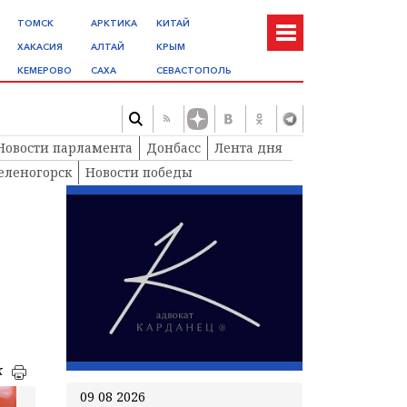
ТОМСК
АРКТИКА
КИТАЙ
ХАКАСИЯ
АЛТАЙ
КРЫМ
КЕМЕРОВО
САХА
СЕВАСТОПОЛЬ
Новости парламента
Донбасс
Лента дня
еленогорск
Новости победы
к
09 08 2026