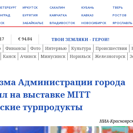
ПЕТЕРБУРГ
ИРКУТСК
САХАЛИН
КУБАНЬ
ТВЕРЬ
НГРАД
БУРЯТИЯ
КАМЧАТКА
КАВКАЗ
РОСТОВ
СК
ЗАБАЙКАЛЬЕ
ВЛАДИВОСТОК
НОВОСИБИРСК
ЯРОСЛАВЛЬ
.17
€ 94.84
ТВОИ ЗЕМЛЯКИ - ГЕРОИ!
о
Финансы
Фото
Интервью
Культура
Происшествия
Канск
Ачинск
Минусинск
Норильск
Железногорск
З
изма Администрации города
л на выставке MITT
ские турпродукты
НИА-Красноярс