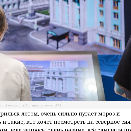
ото Александров А.Л. предоставлено АРН
орильск летом, очень сильно пугает мороз и
 и такие, кто хочет посмотреть на северное сия
мом деле запросы очень разные, всё слышали п