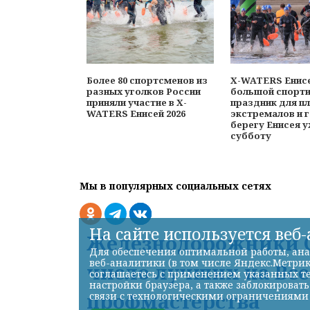
Более 80 спортсменов из
X-WATERS Енисе
разных уголков России
большой спорт
приняли участие в X-
праздник для п
WATERS Енисей 2026
экстремалов и г
берегу Енисея у
субботу
Мы в популярных социальных сетях
На сайте используется веб
Железнодорожники С
Для обеспечения оптимальной работы, ана
веб-аналитики (в том числе Яндекс.Метрик
число лучших на Вс
соглашаетесь с применением указанных те
настройки браузера, а также заблокироват
профмастерства
связи с технологическими ограничениями