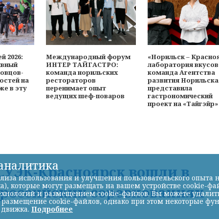
й 2026:
Международный форум
«Норильск – Красно
ивный
ИНТЕР ТАЙГАСТРО:
лаборатория вкусов
ловцов-
команда норильских
команда Агентства
остей на
рестораторов
развития Норильска
же в эту
перенимает опыт
представила
ведущих шеф-поваров
гастрономический
проект на «Тайгэйр
-аналитика
УЭК-Красноярск вошли в
лиза использования и улучшения пользовательского опыта н
а), которые могут размещать на вашем устройстве cookie-фа
ероссийских соревнованиях
хнологий и размещением cookie-файлов. Вы можете удалить 
ь размещение cookie-файлов, однако при этом некоторые фу
 движка.
Подробнее