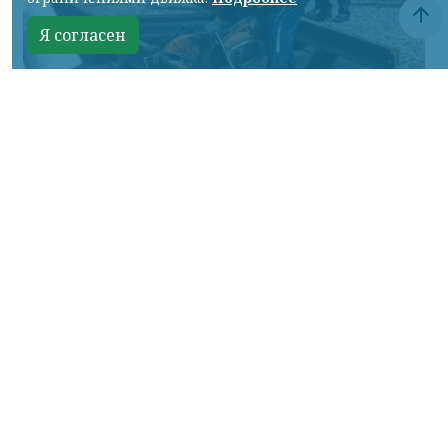
Я согласен
Фото: АО «СУЭК-Хакасия»
КРАСНОЯРСКИЙ КРАЙ, /НИА-
КРАСНОЯРСК/. Специалисты Бородинского
погрузочно-транспортного управления
стали призёрами Всероссийских
соревнований профессионального
мастерства «Логистический Олимп»,
которые прошли в Республике Хакасия.
За звание лучших боролись
представители железнодорожных
профессий из семи регионов страны. По