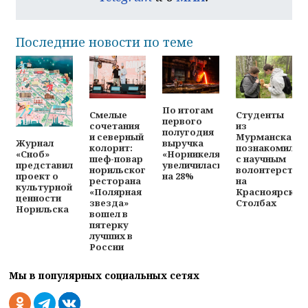
Последние новости по теме
По итогам
Смелые
Студенты
первого
сочетания
из
полугодия
и северный
Мурманска
выручка
Журнал
колорит:
познакомилис
«Норникеля»
«Сноб»
шеф-повар
с научным
увеличилась
представил
норильского
волонтерство
на 28%
проект о
ресторана
на
культурной
«Полярная
Красноярских
ценности
звезда»
Столбах
Норильска
вошел в
пятерку
лучших в
России
Мы в популярных социальных сетях