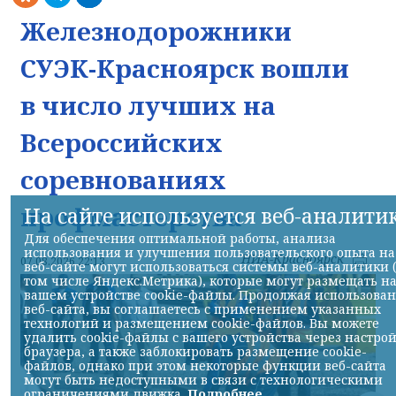
Железнодорожники
СУЭК-Красноярск вошли
в число лучших на
Всероссийских
соревнованиях
профмастерства
На сайте используется веб-аналити
Для обеспечения оптимальной работы, анализа
использования и улучшения пользовательского опыта на
НИА-Красноярск
07.08.2026 22:13
веб-сайте могут использоваться системы веб-аналитики 
том числе Яндекс.Метрика), которые могут размещать н
вашем устройстве cookie-файлы. Продолжая использова
веб-сайта, вы соглашаетесь с применением указанных
технологий и размещением cookie-файлов. Вы можете
удалить cookie-файлы с вашего устройства через настро
браузера, а также заблокировать размещение cookie-
файлов, однако при этом некоторые функции веб-сайта
могут быть недоступными в связи с технологическими
ограничениями движка.
Подробнее