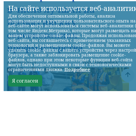
На сайте используется веб-аналити
в число лучших на
Для обеспечения оптимальной работы, анализа
Всероссийских
использования и улучшения пользовательского опыта на
веб-сайте могут использоваться системы веб-аналитики 
том числе Яндекс.Метрика), которые могут размещать н
соревнованиях
вашем устройстве cookie-файлы. Продолжая использова
веб-сайта, вы соглашаетесь с применением указанных
профмастерства
технологий и размещением cookie-файлов. Вы можете
удалить cookie-файлы с вашего устройства через настро
браузера, а также заблокировать размещение cookie-
файлов, однако при этом некоторые функции веб-сайта
НИА-Красноярск
07.08.2026 22:13
могут быть недоступными в связи с технологическими
ограничениями движка.
Подробнее
Я согласен