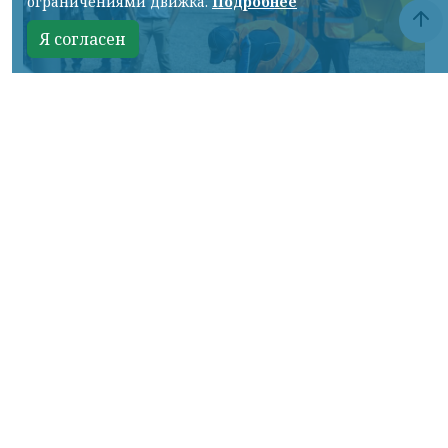
ограничениями движка.
Подробнее
Я согласен
Фото: АО «СУЭК-Хакасия»
КРАСНОЯРСКИЙ КРАЙ, /НИА-
КРАСНОЯРСК/. Специалисты Бородинского
погрузочно-транспортного управления
стали призёрами Всероссийских
соревнований профессионального
мастерства «Логистический Олимп»,
которые прошли в Республике Хакасия.