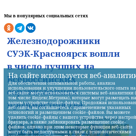
Мы в популярных социальных сетях
Железнодорожники
СУЭК-Красноярск вошли
в число лучших на
На сайте используется веб-аналити
Всероссийских
Для обеспечения оптимальной работы, анализа
использования и улучшения пользовательского опыта на
соревнованиях
веб-сайте могут использоваться системы веб-аналитики 
том числе Яндекс.Метрика), которые могут размещать н
профмастерства
вашем устройстве cookie-файлы. Продолжая использова
веб-сайта, вы соглашаетесь с применением указанных
технологий и размещением cookie-файлов. Вы можете
удалить cookie-файлы с вашего устройства через настро
НИА-Красноярск
07.08.2026 22:13
браузера, а также заблокировать размещение cookie-
файлов, однако при этом некоторые функции веб-сайта
могут быть недоступными в связи с технологическими