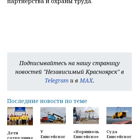
партнёрства и охраны труда.
Подписывайтесь на нашу страницу
новостей "Независимый Красноярск" в
Telegram
и в
MAX
.
Последние новости по теме
У
«Норникель-
Суда
Дети
Енисейского
Енисейское
Енисейского
сотрудников