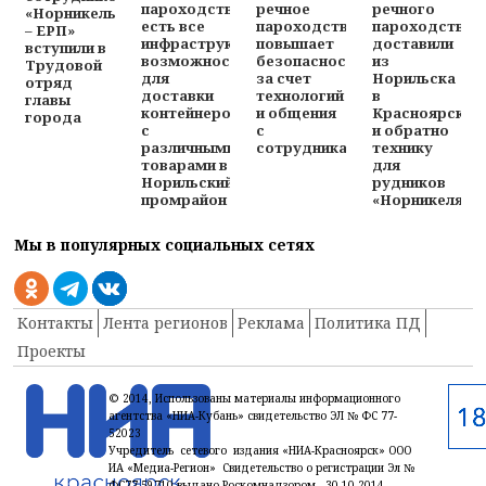
пароходства
речное
речного
«Норникель
есть все
пароходство»
пароходства
– ЕРП»
инфраструктурные
повышает
доставили
вступили в
возможности
безопасность
из
Трудовой
для
за счет
Норильска
отряд
доставки
технологий
в
главы
контейнеров
и общения
Красноярск
города
с
с
и обратно
различными
сотрудниками
технику
товарами в
для
Норильский
рудников
промрайон
«Норникеля»
Мы в популярных социальных сетях
Контакты
Лента регионов
Реклама
Политика ПД
Проекты
© 2014, Использованы материалы информационного
агентства «НИА-Кубань» свидетельство ЭЛ № ФС 77-
52023
Учредитель сетевого издания «НИА-Красноярск» ООО
ИА «Медиа-Регион» Свидетельство о регистрации Эл №
ФС77-59710 выдано Роскомнадзором 30.10.2014