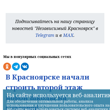
Подписывайтесь на нашу страницу
новостей "Независимый Красноярск" в
Telegram
и в
MAX
.
Мы в популярных социальных сетях
В Красноярске начали
строить второй этаж
На сайте используется веб-аналити
новой школы на
Для обеспечения оптимальной работы, анализа
использования и улучшения пользовательского опыта на
Стасовой
веб-сайте могут использоваться системы веб-аналитики 