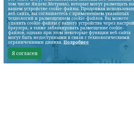
том числе Яндекс.Метрика), которые могут размещать н
вашем устройстве cookie-файлы. Продолжая использова
НИА-Красноярск
07.08.2026 12:24
веб-сайта, вы соглашаетесь с применением указанных
технологий и размещением cookie-файлов. Вы можете
удалить cookie-файлы с вашего устройства через настро
браузера, а также заблокировать размещение cookie-
файлов, однако при этом некоторые функции веб-сайта
могут быть недоступными в связи с технологическими
ограничениями движка.
Подробнее
Я согласен
Фото: официальный сайт администрации Красноярска
КРАСНОЯРСКИЙ КРАЙ, /НИА-
КРАСНОЯРСК/. Строительство в