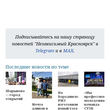
Подписывайтесь на нашу страницу
новостей "Независимый Красноярск" в
Telegram
и в
MAX
.
Последние новости по теме
Шарыпово
На
«Мы
— город
Бородинском
профессионал
открытий
РМЗ
молодежная
изготовили
команда
Мечта
новый узел
СУЭК-
длиною в