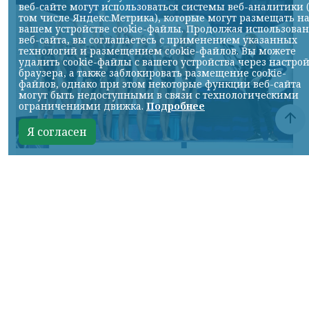
веб-сайте могут использоваться системы веб-аналитики 
том числе Яндекс.Метрика), которые могут размещать н
вашем устройстве cookie-файлы. Продолжая использова
веб-сайта, вы соглашаетесь с применением указанных
технологий и размещением cookie-файлов. Вы можете
удалить cookie-файлы с вашего устройства через настро
браузера, а также заблокировать размещение cookie-
файлов, однако при этом некоторые функции веб-сайта
могут быть недоступными в связи с технологическими
ограничениями движка.
Подробнее
Я согласен
Фото ТГ-канала "Спецоперация Z"
КРАСНОЯРСКИЙ КРАЙ, /НИА-КРАСНОЯРСК/.
Российские синхронистки победили в
акробатической программе на
чемпионате Европы.
Елизавета Минаева, Екатерина Коссова,
Елизавета Смирнова, Елена Шабанова,