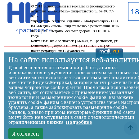
© 2014, Использованы материалы информационного
агентства «НИА-Кубань» свидетельство ЭЛ № ФС 77-
52023
Учредитель сетевого издания «НИА-Красноярск» ООО
ИА «Медиа-Регион» Свидетельство о регистрации Эл №
ФС77-59710 выдано Роскомнадзором 30.10.2014
года
Контакты: Ниа-Красноярск | 660449, г. Красноярск, ул.
Белинского, 1, офис 700 | тел. (391) 274-61-34,| эл.
почта редакции: nia12@yandex.ru
На сайте используется веб-аналити
Для обеспечения оптимальной работы, анализа
использования и улучшения пользовательского опыта на
веб-сайте могут использоваться системы веб-аналитики 
том числе Яндекс.Метрика), которые могут размещать н
вашем устройстве cookie-файлы. Продолжая использова
веб-сайта, вы соглашаетесь с применением указанных
технологий и размещением cookie-файлов. Вы можете
удалить cookie-файлы с вашего устройства через настро
браузера, а также заблокировать размещение cookie-
файлов, однако при этом некоторые функции веб-сайта
могут быть недоступными в связи с технологическими
ограничениями движка.
Подробнее
Я согласен