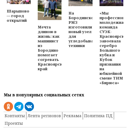
Шарыпово
На
«Мы
— город
Бородинском
профессионал
открытий
РМЗ
молодежная
изготовили
команда
Мечта
новый узел
СУЭК-
длиною в
для
Красноярск
жизнь: как
угледобывающей
завоевала
машинист
техники
серебро
из
Большого
Бородино
кубка и
помогает
Кубок
согревать
признания
Красноярский
на
край
юбилейной
смене ТИМ
«Бирюса»
Мы в популярных социальных сетях
Контакты
Лента регионов
Реклама
Политика ПД
Проекты