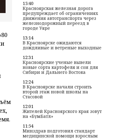
15:40
Красноярская железная дорога
предупреждает об ограничениях
движения автотранспорта через
железнодорожный переезд в
городе Уяре
«80
13:14
ии
В Красноярске ожидаются
дождливые и ветреные выходные
12:31
Красноярские ученые вывели
новые сорта картофеля и сои для
Сибири и Дальнего Востока
й
12:24
В Красноярске начали строить
второй этаж новой школы на
Стасовой
бъём
12:01
ех,
Жителей Красноярского края зовут
на «БумБатл»
емя.
11:54
Минздрав подготовил стандарт
медицинской помощи взрослым