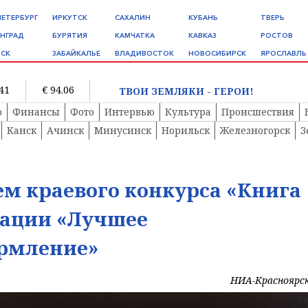
ПЕТЕРБУРГ
ИРКУТСК
САХАЛИН
КУБАНЬ
ТВЕРЬ
НГРАД
БУРЯТИЯ
КАМЧАТКА
КАВКАЗ
РОСТОВ
СК
ЗАБАЙКАЛЬЕ
ВЛАДИВОСТОК
НОВОСИБИРСК
ЯРОСЛАВЛЬ
.41
€ 94.06
ТВОИ ЗЕМЛЯКИ - ГЕРОИ!
о
Финансы
Фото
Интервью
Культура
Происшествия
Канск
Ачинск
Минусинск
Норильск
Железногорск
З
ем краевого конкурса «Книга
нации «Лучшее
рмление»
НИА-Красноярс