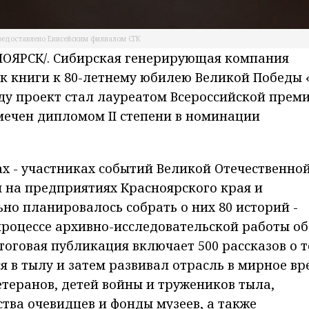
редоставлено Енисейским филиалом СГК
ОЯРСК/. Сибирская генерирующая компания
к книги к 80-летнему юбилею Великой Победы 
ду проект стал лауреатом Всероссийской прем
мечен дипломом II степени в номинации
ах - участниках событий Великой Отечественно
 на предприятиях Красноярского края и
но планировалось собрать о них 80 историй -
 процессе архивно-исследовательской работы о
оговая публикация включает 500 рассказов о т
я в тылу и затем развивал отрасль в мирное вр
теранов, детей войны и тружеников тыла,
тва очевидцев и фонды музеев, а также