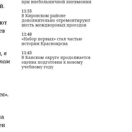
при внебольничной пневмонии
й.
11:53
В Кировском районе
дополнительно отремонтируют
яют
шесть междворовых проездов
ев
11:48
«Набор первых» стал частью
истории Красноярска
, в
11:43
В Канском округе продолжается
этом
оценка подготовки к новому
учебному году
га».
на
ен