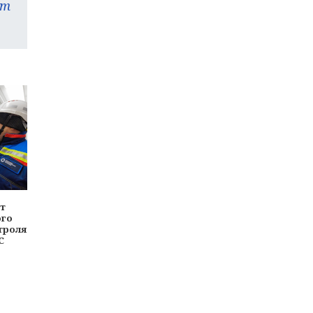
am
ют
ого
троля
С