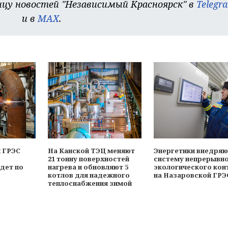
цу новостей "Независимый Красноярск" в
Telegr
и в
MAX
.
 ГРЭС
На Канской ТЭЦ меняют
Энергетики внедря
21 тонну поверхностей
систему непрерывн
дет по
нагрева и обновляют 5
экологического кон
котлов для надежного
на Назаровской ГРЭ
теплоснабжения зимой