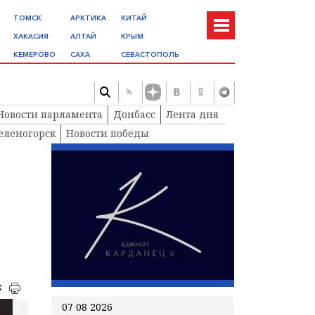
ТОМСК
АРКТИКА
КИТАЙ
ХАКАСИЯ
АЛТАЙ
КРЫМ
КЕМЕРОВО
САХА
СЕВАСТОПОЛЬ
Новости парламента
Донбасс
Лента дня
еленогорск
Новости победы
к
07 08 2026