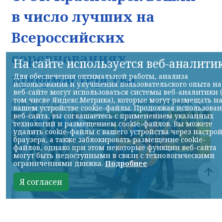
в число лучших на
Всероссийских
соревнованиях
На сайте используется веб-аналити
профмастерства
Для обеспечения оптимальной работы, анализа
использования и улучшения пользовательского опыта на
веб-сайте могут использоваться системы веб-аналитики 
том числе Яндекс.Метрика), которые могут размещать н
НИА-Красноярск
07.08.2026 22:13
вашем устройстве cookie-файлы. Продолжая использова
веб-сайта, вы соглашаетесь с применением указанных
технологий и размещением cookie-файлов. Вы можете
удалить cookie-файлы с вашего устройства через настро
браузера, а также заблокировать размещение cookie-
файлов, однако при этом некоторые функции веб-сайта
могут быть недоступными в связи с технологическими
ограничениями движка.
Подробнее
Я согласен