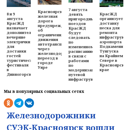
7 августа
Красноярская
8 и 9
КрасЖД
девять
железная
августа
организует
пригородных
дорога
КрасЖД
доставку
поездов
предупреждает
назначает
песка для
КрасЖД
об
дополнительные
ремонта
будут
ограничениях
вечерние
инфраструкту
следовать
движения
электрички
аэропорта
по
автотранспорта
для
Подкаменная
измененному
через
доставки
Тунгуска
расписанию
железнодорожный
гостей
на Крайнем
в связи с
переезд в
туристического
Севере в
работами
городе
фестиваля
Красноярском
по
Уяре
в
крае
модернизации
Дивногорске
путевой
инфраструктуры
Мы в популярных социальных сетях
Железнодорожники
СУЭК-Красноярск вошли