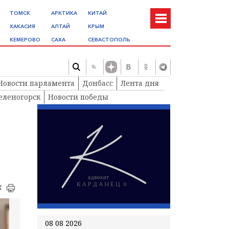
ТОМСК
АРКТИКА
КИТАЙ
ХАКАСИЯ
АЛТАЙ
КРЫМ
КЕМЕРОВО
САХА
СЕВАСТОПОЛЬ
Новости парламента
Донбасс
Лента дня
еленогорск
Новости победы
к
08 08 2026