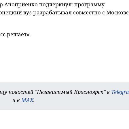
др Аноприенко подчеркнул: программу
онецкий вуз разрабатывал совместно с Москов
сс решает».
цу новостей "Независимый Красноярск" в
Telegr
и в
MAX
.