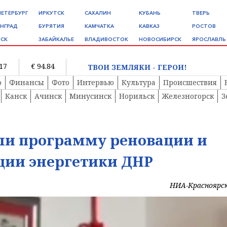
ПЕТЕРБУРГ
ИРКУТСК
САХАЛИН
КУБАНЬ
ТВЕРЬ
НГРАД
БУРЯТИЯ
КАМЧАТКА
КАВКАЗ
РОСТОВ
СК
ЗАБАЙКАЛЬЕ
ВЛАДИВОСТОК
НОВОСИБИРСК
ЯРОСЛАВЛЬ
.17
€ 94.84
ТВОИ ЗЕМЛЯКИ - ГЕРОИ!
о
Финансы
Фото
Интервью
Культура
Происшествия
Канск
Ачинск
Минусинск
Норильск
Железногорск
З
али программу реновации и
ции энергетики ДНР
НИА-Красноярс