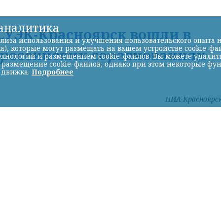
-аналитика
УЭК-Красноярск вошли в
лиза использования и улучшения пользовательского опыта н
а), которые могут размещать на вашем устройстве cookie-фа
ероссийских соревнованиях
хнологий и размещением cookie-файлов. Вы можете удалить 
ь размещение cookie-файлов, однако при этом некоторые фу
 движка.
Подробнее
НИА-Красноярс