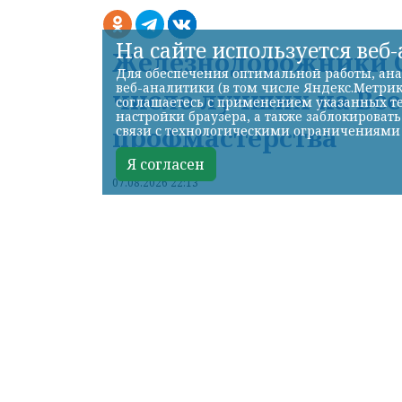
На сайте используется веб
Железнодорожники С
Для обеспечения оптимальной работы, ана
веб-аналитики (в том числе Яндекс.Метрик
число лучших на Вс
соглашаетесь с применением указанных те
настройки браузера, а также заблокироват
профмастерства
связи с технологическими ограничениями
Я согласен
07.08.2026 22:13