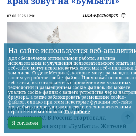
края зовут на «БумБатл»
НИА-Красноярск
07.08.2026 12:01
На сайте используется веб-аналити
Для обеспечения оптимальной работы, анализа
использования и улучшения пользовательского опыта на
веб-сайте могут использоваться системы веб-аналитики 
том числе Яндекс.Метрика), которые могут размещать н
вашем устройстве cookie-файлы. Продолжая использова
веб-сайта, вы соглашаетесь с применением указанных
технологий и размещением cookie-файлов. Вы можете
удалить cookie-файлы с вашего устройства через настро
браузера, а также заблокировать размещение cookie-
фото с сайта Бумбатл.рф с сайта регионального Правительства
файлов, однако при этом некоторые функции веб-сайта
могут быть недоступными в связи с технологическими
КРАСНОЯРСКИЙ КРАЙ, /НИА-
ограничениями движка.
Подробнее
КРАСНОЯРСК/. В России стартовала
Я согласен
Всероссийская акция «БумБатл». Жителей
Красноярского края приглашают сделать