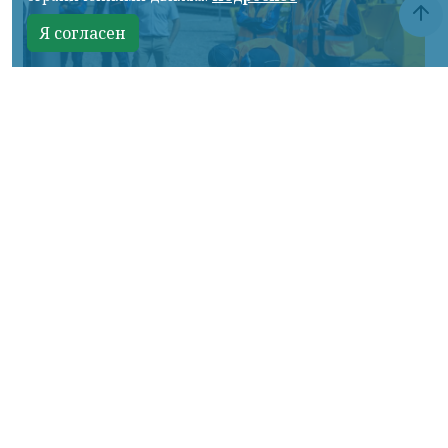
Я согласен
Фото: АО «СУЭК-Хакасия»
КРАСНОЯРСКИЙ КРАЙ, /НИА-
КРАСНОЯРСК/. Специалисты Бородинского
погрузочно-транспортного управления
стали призёрами Всероссийских
соревнований профессионального
мастерства «Логистический Олимп»,