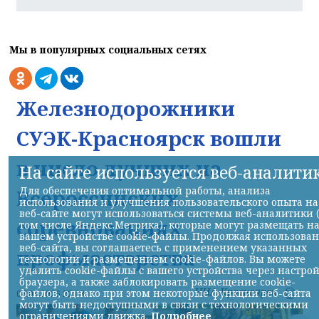
Мы в популярных социальных сетях
Железнодорожники
СУЭК-Красноярск вошли
в число лучших на
На сайте используется веб-аналити
Для обеспечения оптимальной работы, анализа
Всероссийских
использования и улучшения пользовательского опыта на
веб-сайте могут использоваться системы веб-аналитики 
соревнованиях
том числе Яндекс.Метрика), которые могут размещать н
вашем устройстве cookie-файлы. Продолжая использова
веб-сайта, вы соглашаетесь с применением указанных
профмастерства
технологий и размещением cookie-файлов. Вы можете
удалить cookie-файлы с вашего устройства через настро
браузера, а также заблокировать размещение cookie-
НИА-Красноярск
файлов, однако при этом некоторые функции веб-сайта
07.08.2026 22:13
могут быть недоступными в связи с технологическими
ограничениями движка.
Подробнее