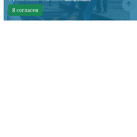
Я согласен
Фото: АО «СУЭК-Хакасия»
КРАСНОЯРСКИЙ КРАЙ, /НИА-
КРАСНОЯРСК/. Специалисты Бородинского
погрузочно-транспортного управления
стали призёрами Всероссийских
соревнований профессионального
мастерства «Логистический Олимп»,
которые прошли в Республике Хакасия.
За звание лучших боролись
представители железнодорожных