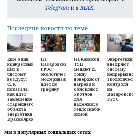
Telegram
и в
MAX
.
Последние новости по теме
Энергетики
Еще один
На
На Канской
внедряют
конкретный
Назаровской
ТЭЦ
систему
шаг к
ГРЭС
меняют 21
непрерывного
чистому
экологическая
тонну
экологическо
воздуху:
модернизация
поверхностей
контроля
СГК
идет по
нагрева и
на
показала,
графику
обновляют
Назаровской
как идет
5 котлов
ГРЭС
замещение
для
старейшего
надежного
объекта
теплоснабжения
энергетики
зимой
Красноярска
Мы в популярных социальных сетях