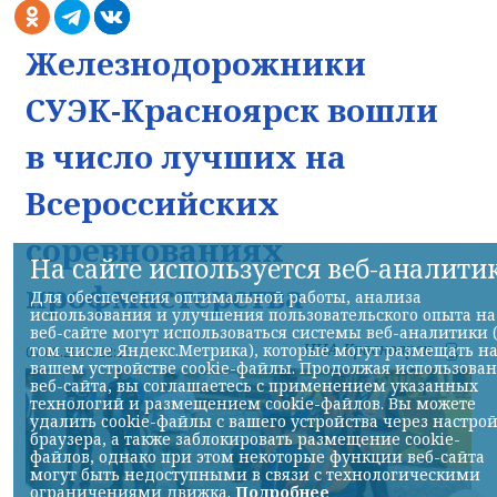
Железнодорожники
СУЭК-Красноярск вошли
в число лучших на
Всероссийских
соревнованиях
На сайте используется веб-аналити
профмастерства
Для обеспечения оптимальной работы, анализа
использования и улучшения пользовательского опыта на
веб-сайте могут использоваться системы веб-аналитики 
НИА-Красноярск
том числе Яндекс.Метрика), которые могут размещать н
07.08.2026 22:13
вашем устройстве cookie-файлы. Продолжая использова
веб-сайта, вы соглашаетесь с применением указанных
технологий и размещением cookie-файлов. Вы можете
удалить cookie-файлы с вашего устройства через настро
браузера, а также заблокировать размещение cookie-
файлов, однако при этом некоторые функции веб-сайта
могут быть недоступными в связи с технологическими
ограничениями движка.
Подробнее