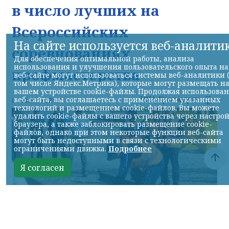
в число лучших на
Всероссийских
На сайте используется веб-аналити
соревнованиях
Для обеспечения оптимальной работы, анализа
использования и улучшения пользовательского опыта на
профмастерства
веб-сайте могут использоваться системы веб-аналитики 
том числе Яндекс.Метрика), которые могут размещать н
вашем устройстве cookie-файлы. Продолжая использова
НИА-Красноярск
веб-сайта, вы соглашаетесь с применением указанных
07.08.2026 22:13
технологий и размещением cookie-файлов. Вы можете
удалить cookie-файлы с вашего устройства через настро
браузера, а также заблокировать размещение cookie-
файлов, однако при этом некоторые функции веб-сайта
могут быть недоступными в связи с технологическими
ограничениями движка.
Подробнее
Я согласен