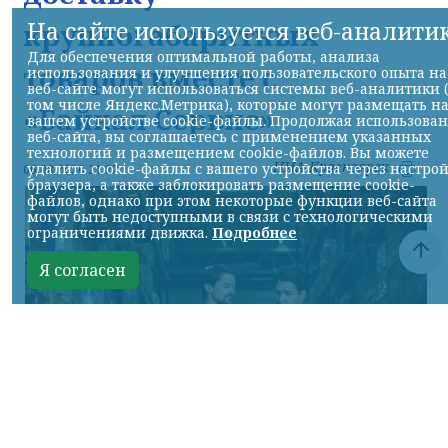
На сайте используется веб-аналити
крупногабаритных
Для обеспечения оптимальной работы, анализа
товаров вместе с
использования и улучшения пользовательского опыта на
веб-сайте могут использоваться системы веб-аналитики 
том числе Яндекс.Метрика), которые могут размещать н
«Байкал Сервис»
вашем устройстве cookie-файлы. Продолжая использова
веб-сайта, вы соглашаетесь с применением указанных
технологий и размещением cookie-файлов. Вы можете
НИА-Красноярск
удалить cookie-файлы с вашего устройства через настро
06.08.2026 21:22
браузера, а также заблокировать размещение cookie-
файлов, однако при этом некоторые функции веб-сайта
могут быть недоступными в связи с технологическими
ограничениями движка.
Подробнее
Я согласен