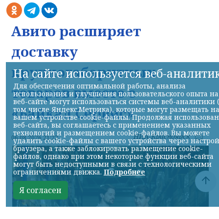
Авито расширяет
доставку
крупногабаритных
На сайте используется веб-аналити
Для обеспечения оптимальной работы, анализа
товаров вместе с
использования и улучшения пользовательского опыта на
веб-сайте могут использоваться системы веб-аналитики 
«Байкал Сервис»
том числе Яндекс.Метрика), которые могут размещать н
вашем устройстве cookie-файлы. Продолжая использова
веб-сайта, вы соглашаетесь с применением указанных
технологий и размещением cookie-файлов. Вы можете
НИА-Красноярск
06.08.2026 21:22
удалить cookie-файлы с вашего устройства через настро
браузера, а также заблокировать размещение cookie-
файлов, однако при этом некоторые функции веб-сайта
могут быть недоступными в связи с технологическими
ограничениями движка.
Подробнее
Я согласен