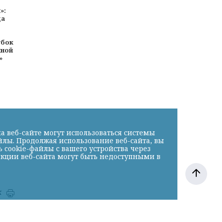
»:
да
убок
йной
»
а веб-сайте могут использоваться системы
йлы. Продолжая использование веб-сайта, вы
cookie-файлы с вашего устройства через
нкции веб-сайта могут быть недоступными в
к