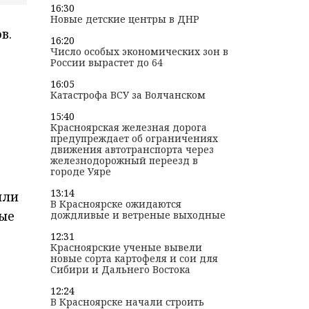
16:30
Новые детские центры в ДНР
в.
16:20
Число особых экономических зон в
России вырастет до 64
16:05
Катастрофа ВСУ за Волчанском
15:40
Красноярская железная дорога
предупреждает об ограничениях
движения автотранспорта через
железнодорожный переезд в
городе Уяре
13:14
яли
В Красноярске ожидаются
ные
дождливые и ветреные выходные
12:31
Красноярские ученые вывели
новые сорта картофеля и сои для
Сибири и Дальнего Востока
12:24
В Красноярске начали строить