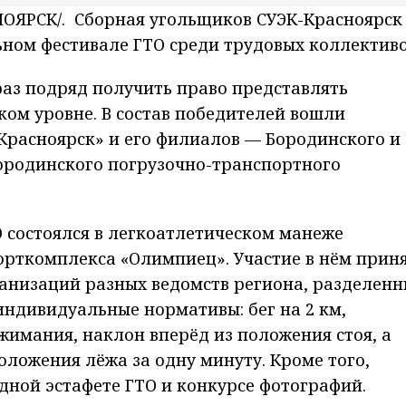
ОЯРСК/. Сборная угольщиков СУЭК-Красноярск
ьном фестивале ГТО среди трудовых коллективо
раз подряд получить право представлять
ком уровне. В состав победителей вошли
Красноярск» и его филиалов — Бородинского и
Бородинского погрузочно-транспортного
 состоялся в легкоатлетическом манеже
орткомплекса «Олимпиец». Участие в нём прин
ганизаций разных ведомств региона, разделен
ндивидуальные нормативы: бег на 2 км,
жимания, наклон вперёд из положения стоя, а
ложения лёжа за одну минуту. Кроме того,
дной эстафете ГТО и конкурсе фотографий.