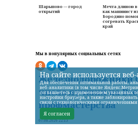
Шарыпово — город
Мечта длиною в
открытий
как машинист и
Бородино помо
согревать Крас
край
Мы в популярных социальных сетях
На сайте используется веб
Железнодорожники С
Для обеспечения оптимальной работы, ана
веб-аналитики (в том числе Яндекс.Метрик
число лучших на Вс
соглашаетесь с применением указанных те
настройки браузера, а также заблокироват
профмастерства
связи с технологическими ограничениями
Я согласен
07.08.2026 22:13