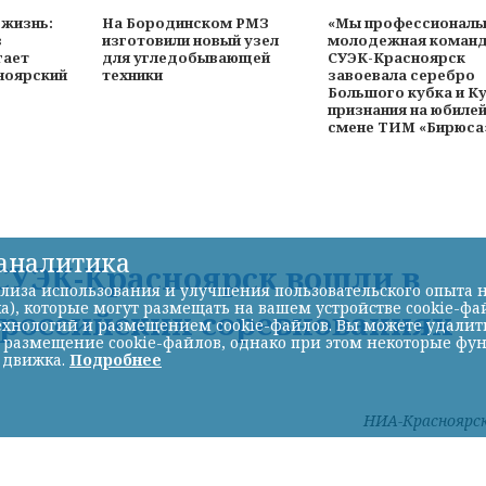
 жизнь:
На Бородинском РМЗ
«Мы профессионалы
з
изготовили новый узел
молодежная коман
гает
для угледобывающей
СУЭК-Красноярск
ноярский
техники
завоевала серебро
Большого кубка и К
признания на юбиле
смене ТИМ «Бирюса
-аналитика
УЭК-Красноярск вошли в
лиза использования и улучшения пользовательского опыта н
а), которые могут размещать на вашем устройстве cookie-фа
ероссийских соревнованиях
хнологий и размещением cookie-файлов. Вы можете удалить 
ь размещение cookie-файлов, однако при этом некоторые фу
 движка.
Подробнее
НИА-Красноярс