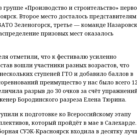
в группе «Производство и строительство» перво
оярск. Второе место досталось представителям
ЗАТО Зеленогорск, третье — команде Назаровс
распределение призовых мест оказалось
ля отметили, что к фестивалю усиленно
остав вошли участники разных возрастов, что
ескольких ступеней ГТО и добавило баллов в
соревнований преимущество у нас было всего 1
еличила разрыв до 30 очков за счёт упражнени
женер Бородинского разреза Елена Тюрина.
упили к подготовке ко Всероссийскому этапу
ллективов, который пройдёт в мае в Салехарде.
борная СУЭК-Красноярск входила в десятку луч