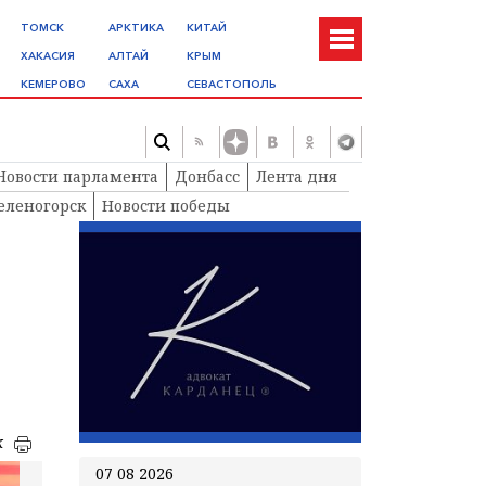
ТОМСК
АРКТИКА
КИТАЙ
ХАКАСИЯ
АЛТАЙ
КРЫМ
КЕМЕРОВО
САХА
СЕВАСТОПОЛЬ
Новости парламента
Донбасс
Лента дня
еленогорск
Новости победы
к
07 08 2026