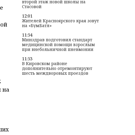
второй этаж новой школы на
Стасовой
е
12:01
Жителей Красноярского края зовут
кой
на «БумБатл»
11:54
Минздрав подготовил стандарт
медицинской помощи взрослым
при внебольничной пневмонии
11:53
В Кировском районе
дополнительно отремонтируют
шесть междворовых проездов
2
й на
ших