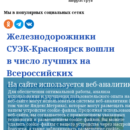
инфраструктуры
Мы в популярных социальных сетях
Железнодорожники
СУЭК-Красноярск вошли
в число лучших на
Всероссийских
На сайте используется веб-аналити
соревнованиях
Для обеспечения оптимальной работы, анализа
профмастерства
использования и улучшения пользовательского опыта на
веб-сайте могут использоваться системы веб-аналитики 
том числе Яндекс.Метрика), которые могут размещать н
вашем устройстве cookie-файлы. Продолжая использова
НИА-Красноярск
07.08.2026 22:13
веб-сайта, вы соглашаетесь с применением указанных
технологий и размещением cookie-файлов. Вы можете
удалить cookie-файлы с вашего устройства через настро
браузера, а также заблокировать размещение cookie-