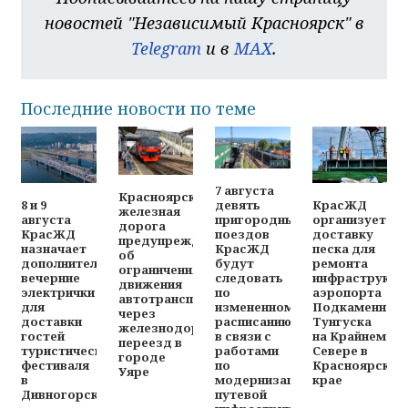
новостей "Независимый Красноярск" в
Telegram
и в
MAX
.
Последние новости по теме
7 августа
Красноярская
8 и 9
КрасЖД
девять
железная
августа
организует
пригородных
дорога
КрасЖД
доставку
поездов
предупреждает
назначает
песка для
КрасЖД
об
дополнительные
ремонта
будут
ограничениях
вечерние
инфраструкту
следовать
движения
электрички
аэропорта
по
автотранспорта
для
Подкаменная
измененному
через
доставки
Тунгуска
расписанию
железнодорожный
гостей
на Крайнем
в связи с
переезд в
туристического
Севере в
работами
городе
фестиваля
Красноярском
по
Уяре
в
крае
модернизации
Дивногорске
путевой