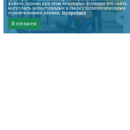
файлов, однако при этом некоторые функции веб-сайта
могут быть недоступными в связи с технологическими
ограничениями движка.
Подробнее
Я согласен
Фото: АО «СУЭК-Хакасия»
КРАСНОЯРСКИЙ КРАЙ, /НИА-
КРАСНОЯРСК/. Специалисты Бородинского
погрузочно-транспортного управления
стали призёрами Всероссийских
соревнований профессионального
мастерства «Логистический Олимп»,
которые прошли в Республике Хакасия.