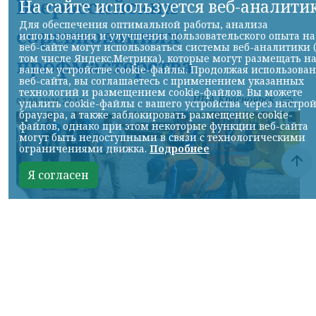
Всероссийских
На сайте используется веб-аналити
Для обеспечения оптимальной работы, анализа
соревнованиях
использования и улучшения пользовательского опыта на
веб-сайте могут использоваться системы веб-аналитики 
том числе Яндекс.Метрика), которые могут размещать н
профмастерства
вашем устройстве cookie-файлы. Продолжая использова
веб-сайта, вы соглашаетесь с применением указанных
технологий и размещением cookie-файлов. Вы можете
НИА-Красноярск
07.08.2026 22:13
удалить cookie-файлы с вашего устройства через настро
браузера, а также заблокировать размещение cookie-
файлов, однако при этом некоторые функции веб-сайта
могут быть недоступными в связи с технологическими
ограничениями движка.
Подробнее
Я согласен
Фото: АО «СУЭК-Хакасия»