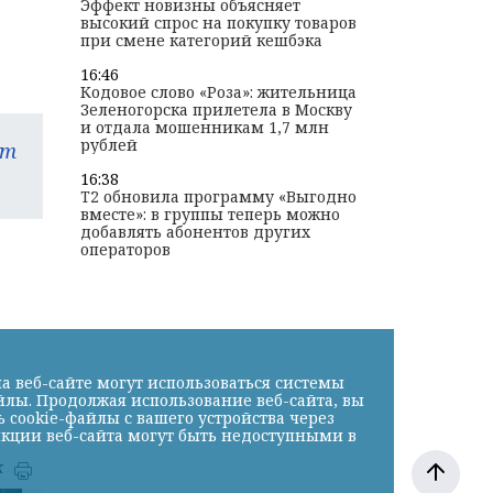
Эффект новизны объясняет
высокий спрос на покупку товаров
при смене категорий кешбэка
16:46
Кодовое слово «Роза»: жительница
Зеленогорска прилетела в Москву
и отдала мошенникам 1,7 млн
рублей
am
16:38
T2 обновила программу «Выгодно
вместе»: в группы теперь можно
добавлять абонентов других
операторов
а веб-сайте могут использоваться системы
йлы. Продолжая использование веб-сайта, вы
cookie-файлы с вашего устройства через
нкции веб-сайта могут быть недоступными в
к