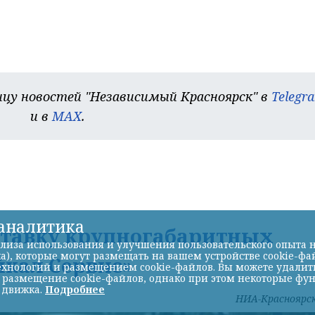
цу новостей "Независимый Красноярск" в
Telegr
и в
MAX
.
-аналитика
ставку крупногабаритных
лиза использования и улучшения пользовательского опыта н
а), которые могут размещать на вашем устройстве cookie-фа
йкал Сервис»
хнологий и размещением cookie-файлов. Вы можете удалить 
ь размещение cookie-файлов, однако при этом некоторые фу
 движка.
Подробнее
НИА-Красноярс