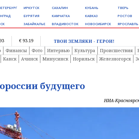
ПЕТЕРБУРГ
ИРКУТСК
САХАЛИН
КУБАНЬ
ТВЕРЬ
НГРАД
БУРЯТИЯ
КАМЧАТКА
КАВКАЗ
РОСТОВ
СК
ЗАБАЙКАЛЬЕ
ВЛАДИВОСТОК
НОВОСИБИРСК
ЯРОСЛАВЛЬ
.93
€ 93.19
ТВОИ ЗЕМЛЯКИ - ГЕРОИ!
о
Финансы
Фото
Интервью
Культура
Происшествия
Канск
Ачинск
Минусинск
Норильск
Железногорск
З
ороссии будущего
НИА-Красноярс