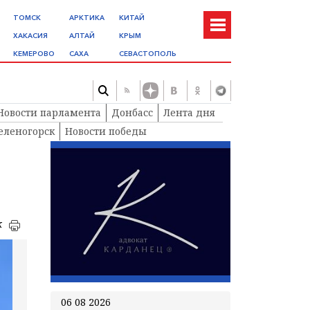
ТОМСК
АРКТИКА
КИТАЙ
ХАКАСИЯ
АЛТАЙ
КРЫМ
КЕМЕРОВО
САХА
СЕВАСТОПОЛЬ
Новости парламента
Донбасс
Лента дня
еленогорск
Новости победы
к
06 08 2026