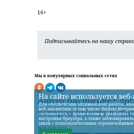
16+
Подписывайтесь на нашу страни
Мы в популярных социальных сетях
На сайте используется веб
Авито расширяет до
Для обеспечения оптимальной работы, ана
веб-аналитики (в том числе Яндекс.Метрик
товаров вместе с «Ба
соглашаетесь с применением указанных те
настройки браузера, а также заблокироват
связи с технологическими ограничениями
06.08.2026 21:22