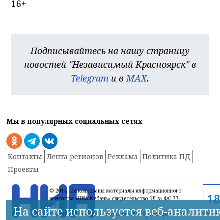
16+
Подписывайтесь на нашу страницу
новостей "Независимый Красноярск" в
Telegram
и в
MAX
.
Мы в популярных социальных сетях
Контакты
Лента регионов
Реклама
Политика ПД
Проекты
© 2014, Использованы материалы информационного
агентства «НИА-Кубань» свидетельство ЭЛ № ФС 77-
52023
На сайте используется веб-аналити
Учредитель сетевого издания «НИА-Красноярск» ООО