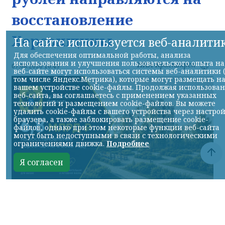
восстановление
Херсонщины
На сайте используется веб-аналити
Для обеспечения оптимальной работы, анализа
использования и улучшения пользовательского опыта на
НИА-Красноярск
07.08.2026 16:49
веб-сайте могут использоваться системы веб-аналитики 
том числе Яндекс.Метрика), которые могут размещать н
вашем устройстве cookie-файлы. Продолжая использова
веб-сайта, вы соглашаетесь с применением указанных
технологий и размещением cookie-файлов. Вы можете
удалить cookie-файлы с вашего устройства через настро
браузера, а также заблокировать размещение cookie-
файлов, однако при этом некоторые функции веб-сайта
могут быть недоступными в связи с технологическими
ограничениями движка.
Подробнее
Я согласен
Фото ТГ-канала Владимира Сальдо
КРАСНОЯРСКИЙ КРАЙ, /НИА-КРАСНОЯРСК/.