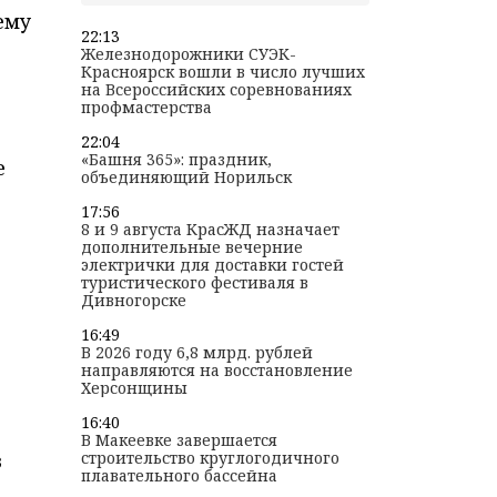
ему
22:13
Железнодорожники СУЭК-
Красноярск вошли в число лучших
на Всероссийских соревнованиях
профмастерства
22:04
«Башня 365»: праздник,
е
объединяющий Норильск
17:56
8 и 9 августа КрасЖД назначает
дополнительные вечерние
электрички для доставки гостей
туристического фестиваля в
Дивногорске
16:49
В 2026 году 6,8 млрд. рублей
направляются на восстановление
Херсонщины
16:40
В Макеевке завершается
в
строительство круглогодичного
плавательного бассейна