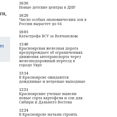
16:30
Новые детские центры в ДНР
ти,
16:20
Число особых экономических зон в
России вырастет до 64
16:05
Катастрофа ВСУ за Волчанском
15:40
am
Красноярская железная дорога
предупреждает об ограничениях
движения автотранспорта через
железнодорожный переезд в
городе Уяре
13:14
В Красноярске ожидаются
дождливые и ветреные выходные
12:31
Красноярские ученые вывели
новые сорта картофеля и сои для
Сибири и Дальнего Востока
12:24
В Красноярске начали строить