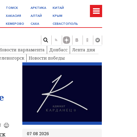
ТОМСК
АРКТИКА
КИТАЙ
ХАКАСИЯ
АЛТАЙ
КРЫМ
КЕМЕРОВО
САХА
СЕВАСТОПОЛЬ
Новости парламента
Донбасс
Лента дня
еленогорск
Новости победы
е
к
ск
07 08 2026