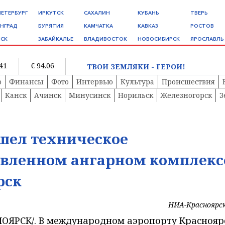
ПЕТЕРБУРГ
ИРКУТСК
САХАЛИН
КУБАНЬ
ТВЕРЬ
НГРАД
БУРЯТИЯ
КАМЧАТКА
КАВКАЗ
РОСТОВ
СК
ЗАБАЙКАЛЬЕ
ВЛАДИВОСТОК
НОВОСИБИРСК
ЯРОСЛАВЛЬ
.41
€ 94.06
ТВОИ ЗЕМЛЯКИ - ГЕРОИ!
о
Финансы
Фото
Интервью
Культура
Происшествия
Канск
Ачинск
Минусинск
Норильск
Железногорск
З
шел техническое
овленном ангарном комплекс
рск
НИА-Красноярс
ОЯРСК/. В международном аэропорту Краснояр