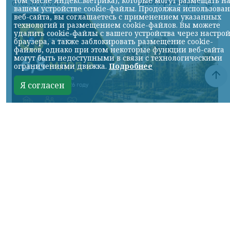
том числе Яндекс.Метрика), которые могут размещать н
НИА-Красноярск
07.08.2026 16:49
вашем устройстве cookie-файлы. Продолжая использова
веб-сайта, вы соглашаетесь с применением указанных
технологий и размещением cookie-файлов. Вы можете
удалить cookie-файлы с вашего устройства через настро
браузера, а также заблокировать размещение cookie-
файлов, однако при этом некоторые функции веб-сайта
могут быть недоступными в связи с технологическими
ограничениями движка.
Подробнее
Я согласен
Фото ТГ-канала Владимира Сальдо
КРАСНОЯРСКИЙ КРАЙ, /НИА-КРАСНОЯРСК/.
В этом году в рамках программы
социально-экономического развития
региона реализуем 15 мероприятий по
строительству и капитальному ремонту.