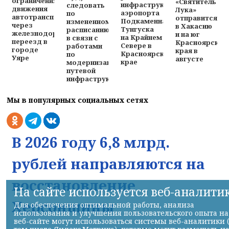
ограничениях
«Святитель
инфраструктуры
следовать
движения
Лука»
аэропорта
по
автотранспорта
отправится
Подкаменная
измененному
через
в Хакасию
Тунгуска
расписанию
железнодорожный
и на юг
на Крайнем
в связи с
переезд в
Красноярског
Севере в
работами
городе
края в
Красноярском
по
Уяре
августе
крае
модернизации
путевой
инфраструктуры
Мы в популярных социальных сетях
В 2026 году 6,8 млрд.
рублей направляются на
восстановление
На сайте используется веб-аналити
Херсонщины
Для обеспечения оптимальной работы, анализа
использования и улучшения пользовательского опыта на
веб-сайте могут использоваться системы веб-аналитики 