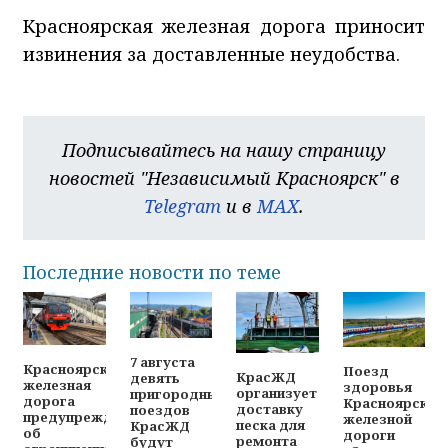
Красноярская железная дорога приносит
извинения за доставленные неудобства.
Подписывайтесь на нашу страницу
новостей "Независимый Красноярск" в
Telegram
и в
MAX
.
Последние новости по теме
7 августа
Красноярская
Поезд
КрасЖД
девять
железная
здоровья
организует
пригородных
дорога
Красноярской
доставку
поездов
предупреждает
железной
песка для
КрасЖД
об
дороги
ремонта
будут