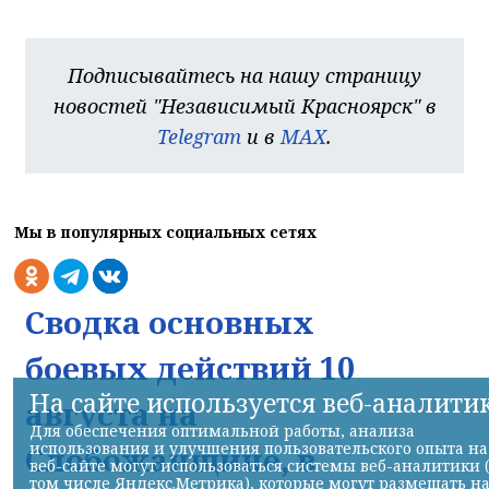
Подписывайтесь на нашу страницу
новостей "Независимый Красноярск" в
Telegram
и в
MAX
.
Мы в популярных социальных сетях
Сводка основных
боевых действий 10
На сайте используется веб-аналити
августа на
Для обеспечения оптимальной работы, анализа
использования и улучшения пользовательского опыта на
Слобожанщине, в
веб-сайте могут использоваться системы веб-аналитики 
том числе Яндекс.Метрика), которые могут размещать н