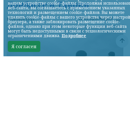
Донбассе и Таврии
вашем устройстве cookie-файлы. Продолжая использова
веб-сайта, вы соглашаетесь с применением указанных
технологий и размещением cookie-файлов. Вы можете
удалить cookie-файлы с вашего устройства через настро
НИА-Красноярск
10.08.2026 19:11
браузера, а также заблокировать размещение cookie-
файлов, однако при этом некоторые функции веб-сайта
могут быть недоступными в связи с технологическими
ограничениями движка.
Подробнее
Я согласен
Фото Минобороны России
КРАСНОЯРСКИЙ КРАЙ, /НИА-КРАСНОЯРСК/.
Сумское направление: продолжаются бои