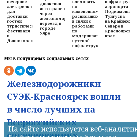
вечерние
инфраструкту
следовать
движения
электрички
аэропорта
по
автотранспорта
для
Подкаменная
измененному
через
доставки
Тунгуска
расписанию
железнодорожный
гостей
на Крайнем
в связи с
переезд в
туристического
Севере в
работами
городе
фестиваля
Красноярском
по
Уяре
в
крае
модернизации
Дивногорске
путевой
инфраструктуры
Мы в популярных социальных сетях
Железнодорожники
СУЭК-Красноярск вошли
в число лучших на
Всероссийских
На сайте используется веб-аналити
соревнованиях
Для обеспечения оптимальной работы, анализа