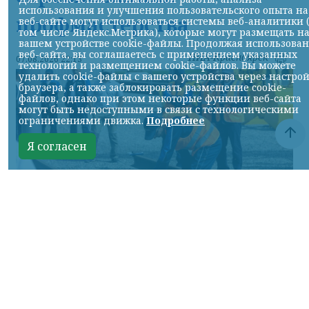
использования и улучшения пользовательского опыта на
профмастерства
веб-сайте могут использоваться системы веб-аналитики 
том числе Яндекс.Метрика), которые могут размещать н
вашем устройстве cookie-файлы. Продолжая использова
веб-сайта, вы соглашаетесь с применением указанных
НИА-Красноярск
07.08.2026 22:13
технологий и размещением cookie-файлов. Вы можете
удалить cookie-файлы с вашего устройства через настро
браузера, а также заблокировать размещение cookie-
файлов, однако при этом некоторые функции веб-сайта
могут быть недоступными в связи с технологическими
ограничениями движка.
Подробнее
Я согласен
Фото: АО «СУЭК-Хакасия»
КРАСНОЯРСКИЙ КРАЙ, /НИА-
КРАСНОЯРСК/. Специалисты Бородинского