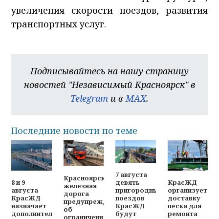
увеличения скорости поездов, развития
транспортных услуг.
Подписывайтесь на нашу страницу
новостей "Независимый Красноярск" в
Telegram
и в
MAX
.
Последние новости по теме
7 августа
Красноярская
8 и 9
КрасЖД
девять
железная
августа
организует
пригородных
дорога
КрасЖД
доставку
поездов
предупреждает
назначает
песка для
КрасЖД
об
дополнительные
ремонта
будут
ограничениях