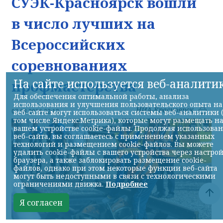
СУЭК-Красноярск вошли
в число лучших на
Всероссийских
соревнованиях
На сайте используется веб-аналити
профмастерства
Для обеспечения оптимальной работы, анализа
использования и улучшения пользовательского опыта на
НИА-Красноярск
07.08.2026 22:13
веб-сайте могут использоваться системы веб-аналитики 
том числе Яндекс.Метрика), которые могут размещать н
вашем устройстве cookie-файлы. Продолжая использова
веб-сайта, вы соглашаетесь с применением указанных
технологий и размещением cookie-файлов. Вы можете
удалить cookie-файлы с вашего устройства через настро
браузера, а также заблокировать размещение cookie-
файлов, однако при этом некоторые функции веб-сайта
могут быть недоступными в связи с технологическими
ограничениями движка.
Подробнее
Я согласен