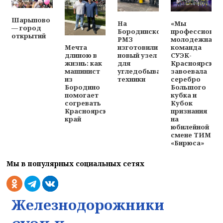
Шарыпово
На
«Мы
— город
Бородинском
профессионал
открытий
РМЗ
молодежная
изготовили
команда
Мечта
новый узел
СУЭК-
длиною в
для
Красноярск
жизнь: как
угледобывающей
завоевала
машинист
техники
серебро
из
Большого
Бородино
кубка и
помогает
Кубок
согревать
признания
Красноярский
на
край
юбилейной
смене ТИМ
«Бирюса»
Мы в популярных социальных сетях
Железнодорожники