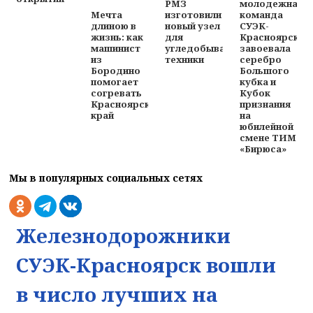
РМЗ
молодежная
изготовили
команда
Мечта
новый узел
СУЭК-
длиною в
для
Красноярск
жизнь: как
угледобывающей
завоевала
машинист
техники
серебро
из
Большого
Бородино
кубка и
помогает
Кубок
согревать
признания
Красноярский
на
край
юбилейной
смене ТИМ
«Бирюса»
Мы в популярных социальных сетях
Железнодорожники
СУЭК-Красноярск вошли
в число лучших на