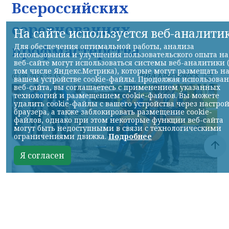
Всероссийских
соревнованиях
На сайте используется веб-аналити
профмастерства
Для обеспечения оптимальной работы, анализа
использования и улучшения пользовательского опыта на
веб-сайте могут использоваться системы веб-аналитики 
том числе Яндекс.Метрика), которые могут размещать н
НИА-Красноярск
07.08.2026 22:13
вашем устройстве cookie-файлы. Продолжая использова
веб-сайта, вы соглашаетесь с применением указанных
технологий и размещением cookie-файлов. Вы можете
удалить cookie-файлы с вашего устройства через настро
браузера, а также заблокировать размещение cookie-
файлов, однако при этом некоторые функции веб-сайта
могут быть недоступными в связи с технологическими
ограничениями движка.
Подробнее
Я согласен
Фото: АО «СУЭК-Хакасия»