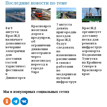
Последние новости по теме
7 августа
Красноярская
8 и 9
КрасЖД
девять
железная
августа
организует
пригородных
дорога
КрасЖД
доставку
поездов
предупреждает
назначает
песка для
КрасЖД
об
дополнительные
ремонта
будут
ограничениях
вечерние
инфраструкту
следовать
движения
электрички
аэропорта
по
автотранспорта
для
Подкаменная
измененному
через
доставки
Тунгуска
расписанию
железнодорожный
гостей
на Крайнем
в связи с
переезд в
туристического
Севере в
работами
городе
фестиваля
Красноярском
по
Уяре
в
крае
модернизации
Дивногорске
путевой
инфраструктуры
Мы в популярных социальных сетях