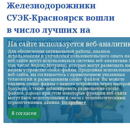
Железнодорожники
СУЭК-Красноярск вошли
в число лучших на
Всероссийских
На сайте используется веб-аналити
соревнованиях
Для обеспечения оптимальной работы, анализа
использования и улучшения пользовательского опыта на
веб-сайте могут использоваться системы веб-аналитики 
профмастерства
том числе Яндекс.Метрика), которые могут размещать н
вашем устройстве cookie-файлы. Продолжая использова
веб-сайта, вы соглашаетесь с применением указанных
технологий и размещением cookie-файлов. Вы можете
НИА-Красноярск
07.08.2026 22:13
удалить cookie-файлы с вашего устройства через настро
браузера, а также заблокировать размещение cookie-
файлов, однако при этом некоторые функции веб-сайта
могут быть недоступными в связи с технологическими
ограничениями движка.
Подробнее
Я согласен