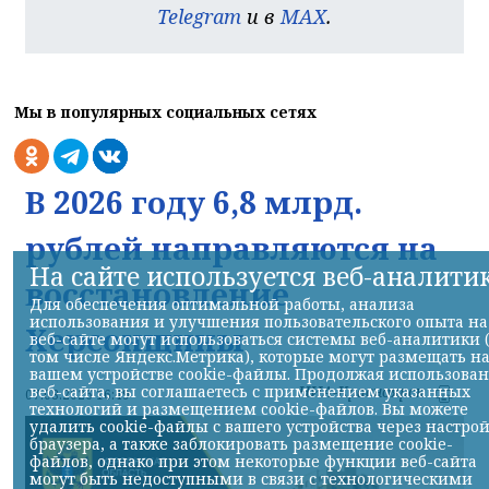
Telegram
и в
MAX
.
Мы в популярных социальных сетях
В 2026 году 6,8 млрд.
рублей направляются на
На сайте используется веб-аналити
восстановление
Для обеспечения оптимальной работы, анализа
использования и улучшения пользовательского опыта на
Херсонщины
веб-сайте могут использоваться системы веб-аналитики 
том числе Яндекс.Метрика), которые могут размещать н
вашем устройстве cookie-файлы. Продолжая использова
веб-сайта, вы соглашаетесь с применением указанных
НИА-Красноярск
07.08.2026 16:49
технологий и размещением cookie-файлов. Вы можете
удалить cookie-файлы с вашего устройства через настро
браузера, а также заблокировать размещение cookie-
файлов, однако при этом некоторые функции веб-сайта
могут быть недоступными в связи с технологическими