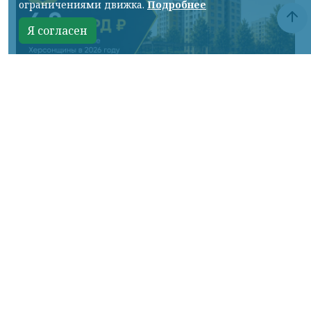
ограничениями движка.
Подробнее
Я согласен
Фото ТГ-канала Владимира Сальдо
КРАСНОЯРСКИЙ КРАЙ, /НИА-КРАСНОЯРСК/.
В этом году в рамках программы
социально-экономического развития
региона реализуем 15 мероприятий по
строительству и капитальному ремонту.
Основной объём финансирования на эти
цели — 4,7 млрд рублей — поступил по
госпрограмме «Восстановление