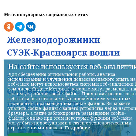
Мы в популярных социальных сетях
Железнодорожники
СУЭК-Красноярск вошли
в число лучших на
На сайте используется веб-аналити
Для обеспечения оптимальной работы, анализа
Всероссийских
использования и улучшения пользовательского опыта на
веб-сайте могут использоваться системы веб-аналитики 
соревнованиях
том числе Яндекс.Метрика), которые могут размещать н
вашем устройстве cookie-файлы. Продолжая использова
веб-сайта, вы соглашаетесь с применением указанных
профмастерства
технологий и размещением cookie-файлов. Вы можете
удалить cookie-файлы с вашего устройства через настро
браузера, а также заблокировать размещение cookie-
НИА-Красноярск
файлов, однако при этом некоторые функции веб-сайта
07.08.2026 22:13
могут быть недоступными в связи с технологическими
ограничениями движка.
Подробнее