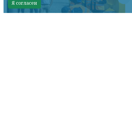
Я согласен
Фото: АО «СУЭК-Хакасия»
КРАСНОЯРСКИЙ КРАЙ, /НИА-
КРАСНОЯРСК/. Специалисты Бородинского
погрузочно-транспортного управления
стали призёрами Всероссийских
соревнований профессионального
мастерства «Логистический Олимп»,
которые прошли в Республике Хакасия.