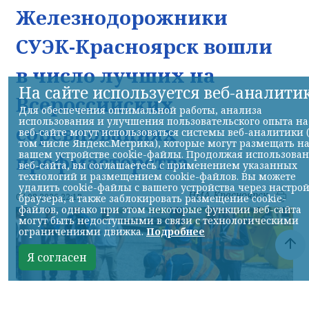
Железнодорожники
СУЭК-Красноярск вошли
в число лучших на
На сайте используется веб-аналити
Всероссийских
Для обеспечения оптимальной работы, анализа
использования и улучшения пользовательского опыта на
соревнованиях
веб-сайте могут использоваться системы веб-аналитики 
том числе Яндекс.Метрика), которые могут размещать н
вашем устройстве cookie-файлы. Продолжая использова
профмастерства
веб-сайта, вы соглашаетесь с применением указанных
технологий и размещением cookie-файлов. Вы можете
удалить cookie-файлы с вашего устройства через настро
НИА-Красноярск
07.08.2026 22:13
браузера, а также заблокировать размещение cookie-
файлов, однако при этом некоторые функции веб-сайта
могут быть недоступными в связи с технологическими
ограничениями движка.
Подробнее
Я согласен