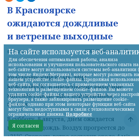
В Красноярске
ожидаются дождливые
и ветреные выходные
На сайте используется веб-аналити
НИА-Красноярск
07.08.2026 13:14
Для обеспечения оптимальной работы, анализа
использования и улучшения пользовательского опыта на
веб-сайте могут использоваться системы веб-аналитики 
© НИА
том числе Яндекс.Метрика), которые могут размещать н
КРАСНОЯРСКИЙ КРАЙ, /НИА-
вашем устройстве cookie-файлы. Продолжая использова
веб-сайта, вы соглашаетесь с применением указанных
КРАСНОЯРСК/. В предстоящие выходные
технологий и размещением cookie-файлов. Вы можете
удалить cookie-файлы с вашего устройства через настро
жителей города ждет переменчивая
браузера, а также заблокировать размещение cookie-
погода.
файлов, однако при этом некоторые функции веб-сайта
могут быть недоступными в связи с технологическими
ограничениями движка.
Подробнее
В субботу, 8 августа, днем ожидается
Я согласен
небольшой дождь. Воздух прогреется до
+21°C. Скорость ветра составит около 4 м/с,