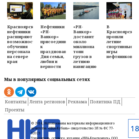
Красноярские
Нефтяники
«РН-
В
нефтяники
«РН-
Ванкор»
Красноярске
расширяют
Ванкор»
доставит
прошли
возможности
присоединились
около
летние
обучения
к
миллиона
спортивные
персонала
празднованию
тонн
игры
на севере
Дня семьи,
грузов в
нефтяников
края
любви и
летнюю
верности
навигацию
Мы в популярных социальных сетях
Контакты
Лента регионов
Реклама
Политика ПД
Проекты
© 2014, Использованы материалы информационного
агентства «НИА-Кубань» свидетельство ЭЛ № ФС 77-
52023
Учредитель сетевого издания «НИА-Красноярск» ООО