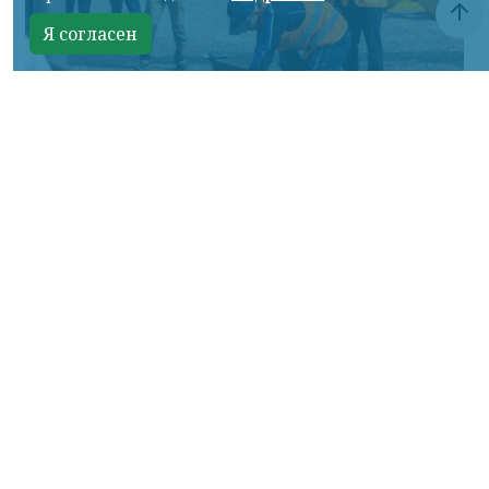
Я согласен
Фото: АО «СУЭК-Хакасия»
КРАСНОЯРСКИЙ КРАЙ, /НИА-
КРАСНОЯРСК/. Специалисты Бородинского
погрузочно-транспортного управления
стали призёрами Всероссийских
соревнований профессионального
мастерства «Логистический Олимп»,
которые прошли в Республике Хакасия.