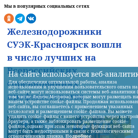
Мы в популярных социальных сетях
Железнодорожники
СУЭК-Красноярск вошли
в число лучших на
Всероссийских
На сайте используется веб-аналити
соревнованиях
Для обеспечения оптимальной работы, анализа
использования и улучшения пользовательского опыта на
веб-сайте могут использоваться системы веб-аналитики 
профмастерства
том числе Яндекс.Метрика), которые могут размещать н
вашем устройстве cookie-файлы. Продолжая использова
веб-сайта, вы соглашаетесь с применением указанных
НИА-Красноярск
технологий и размещением cookie-файлов. Вы можете
07.08.2026 22:13
удалить cookie-файлы с вашего устройства через настро
браузера, а также заблокировать размещение cookie-
файлов, однако при этом некоторые функции веб-сайта
могут быть недоступными в связи с технологическими
ограничениями движка.
Подробнее