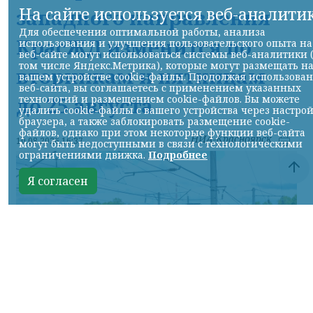
На сайте используется веб-аналити
западного направления
Для обеспечения оптимальной работы, анализа
КрасЖД изменится по
использования и улучшения пользовательского опыта на
веб-сайте могут использоваться системы веб-аналитики 
том числе Яндекс.Метрика), которые могут размещать н
вторникам и пятницам
вашем устройстве cookie-файлы. Продолжая использова
веб-сайта, вы соглашаетесь с применением указанных
до 25 августа
технологий и размещением cookie-файлов. Вы можете
удалить cookie-файлы с вашего устройства через настро
браузера, а также заблокировать размещение cookie-
файлов, однако при этом некоторые функции веб-сайта
НИА-Красноярск
10.08.2026 16:37
могут быть недоступными в связи с технологическими
ограничениями движка.
Подробнее
Я согласен