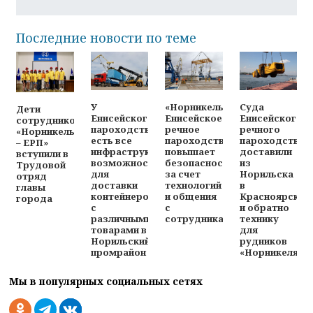
Последние новости по теме
У
«Норникель-
Суда
Дети
Енисейского
Енисейское
Енисейского
сотрудников
пароходства
речное
речного
«Норникель
есть все
пароходство»
пароходства
– ЕРП»
инфраструктурные
повышает
доставили
вступили в
возможности
безопасность
из
Трудовой
для
за счет
Норильска
отряд
доставки
технологий
в
главы
контейнеров
и общения
Красноярск
города
с
с
и обратно
различными
сотрудниками
технику
товарами в
для
Норильский
рудников
промрайон
«Норникеля»
Мы в популярных социальных сетях