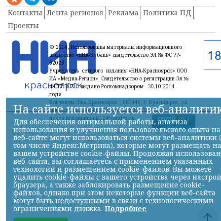
Контакты
Лента регионов
Реклама
Политика ПД
Проекты
© 2014, Использованы материалы информационного
агентства «НИА-Кубань» свидетельство ЭЛ № ФС 77-
52023
Учредитель сетевого издания «НИА-Красноярск» ООО
ИА «Медиа-Регион» Свидетельство о регистрации Эл №
ФС77-59710 выдано Роскомнадзором 30.10.2014
года
Контакты: Ниа-Красноярск | 660449, г. Красноярск, ул.
На сайте используется веб-аналити
Белинского, 1, офис 700 | тел. (391) 274-61-34,| эл.
почта редакции: nia12@yandex.ru
Для обеспечения оптимальной работы, анализа
использования и улучшения пользовательского опыта на
веб-сайте могут использоваться системы веб-аналитики 
том числе Яндекс.Метрика), которые могут размещать н
вашем устройстве cookie-файлы. Продолжая использова
веб-сайта, вы соглашаетесь с применением указанных
технологий и размещением cookie-файлов. Вы можете
удалить cookie-файлы с вашего устройства через настро
браузера, а также заблокировать размещение cookie-
файлов, однако при этом некоторые функции веб-сайта
могут быть недоступными в связи с технологическими
ограничениями движка.
Подробнее