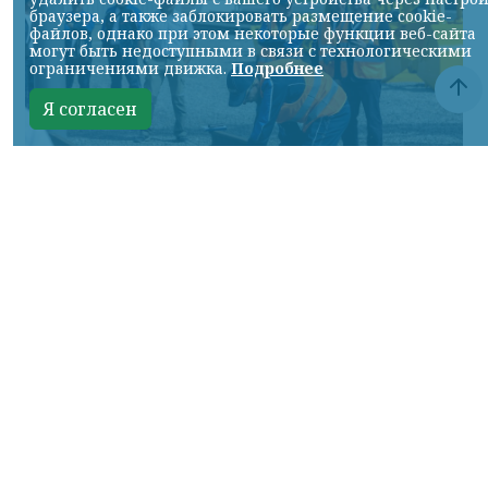
браузера, а также заблокировать размещение cookie-
файлов, однако при этом некоторые функции веб-сайта
могут быть недоступными в связи с технологическими
ограничениями движка.
Подробнее
Я согласен
Фото: АО «СУЭК-Хакасия»
КРАСНОЯРСКИЙ КРАЙ, /НИА-
КРАСНОЯРСК/. Специалисты Бородинского
погрузочно-транспортного управления
стали призёрами Всероссийских
соревнований профессионального
мастерства «Логистический Олимп»,