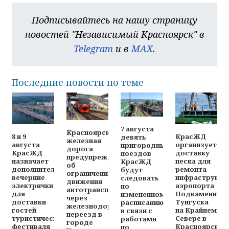
Подписывайтесь на нашу страницу
новостей "Независимый Красноярск" в
Telegram
и в
MAX
.
Последние новости по теме
7 августа
Красноярская
8 и 9
КрасЖД
девять
железная
августа
организует
пригородных
дорога
КрасЖД
доставку
поездов
предупреждает
назначает
песка для
КрасЖД
об
дополнительные
ремонта
будут
ограничениях
вечерние
инфраструкту
следовать
движения
электрички
аэропорта
по
автотранспорта
для
Подкаменная
измененному
через
доставки
Тунгуска
расписанию
железнодорожный
гостей
на Крайнем
в связи с
переезд в
туристического
Севере в
работами
городе
фестиваля
Красноярском
по