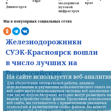
Уяре
в
крае
модернизации
Дивногорске
путевой
инфраструктуры
Мы в популярных социальных сетях
Железнодорожники
СУЭК-Красноярск вошли
в число лучших на
Всероссийских
На сайте используется веб-аналити
соревнованиях
Для обеспечения оптимальной работы, анализа
использования и улучшения пользовательского опыта на
веб-сайте могут использоваться системы веб-аналитики 
профмастерства
том числе Яндекс.Метрика), которые могут размещать н
вашем устройстве cookie-файлы. Продолжая использова
веб-сайта, вы соглашаетесь с применением указанных
НИА-Красноярск
07.08.2026 22:13
технологий и размещением cookie-файлов. Вы можете
удалить cookie-файлы с вашего устройства через настро