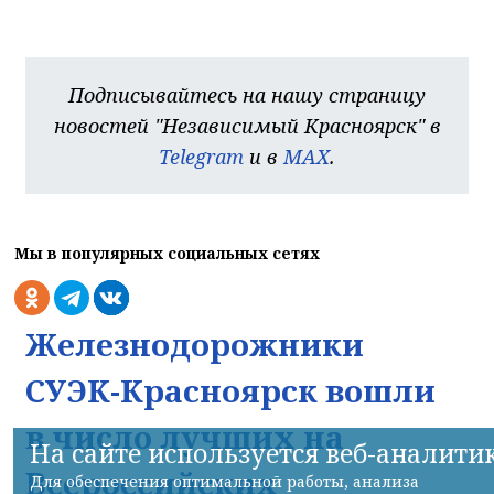
Подписывайтесь на нашу страницу
новостей "Независимый Красноярск" в
Telegram
и в
MAX
.
Мы в популярных социальных сетях
Железнодорожники
СУЭК-Красноярск вошли
в число лучших на
На сайте используется веб-аналити
Всероссийских
Для обеспечения оптимальной работы, анализа