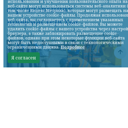
использования и улучшения пользовательского опыта на
веб-сайте могут использоваться системы веб-аналитики 
соревнованиях
том числе Яндекс.Метрика), которые могут размещать н
вашем устройстве cookie-файлы. Продолжая использова
профмастерства
веб-сайта, вы соглашаетесь с применением указанных
технологий и размещением cookie-файлов. Вы можете
удалить cookie-файлы с вашего устройства через настро
браузера, а также заблокировать размещение cookie-
НИА-Красноярск
07.08.2026 22:13
файлов, однако при этом некоторые функции веб-сайта
могут быть недоступными в связи с технологическими
ограничениями движка.
Подробнее
Я согласен
Фото: АО «СУЭК-Хакасия»