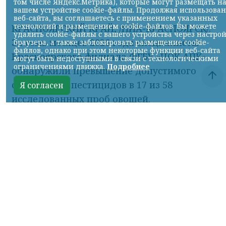
том числе Яндекс.Метрика), которые могут размещать н
вашем устройстве cookie-файлы. Продолжая использова
фото: НИА
веб-сайта, вы соглашаетесь с применением указанных
технологий и размещением cookie-файлов. Вы можете
КРАСНОЯРСКИЙ КРАЙ, /НИА-КРАСНОЯРСК/.
удалить cookie-файлы с вашего устройства через настро
За семь месяцев 2026 года специалисты
браузера, а также заблокировать размещение cookie-
файлов, однако при этом некоторые функции веб-сайта
Красноярского филиала ФГБУ «ЦОК АПК»
могут быть недоступными в связи с технологическими
ограничениями движка.
Подробнее
обнаружили превышение допустимого
содержания пестицидов в 17 из 58
Я согласен
исследованных проб овощей.
В лабораторию поступили томаты,
огурцы, кабачки, листовой салат и
базилик из местных теплиц. Нарушения
выявили только в огурцах и кабачках. В 11
пробах огурцов содержание
имидаклоприда оказалось выше нормы,
еще в шести пробах кабачков
зафиксировали превышение диметоата.