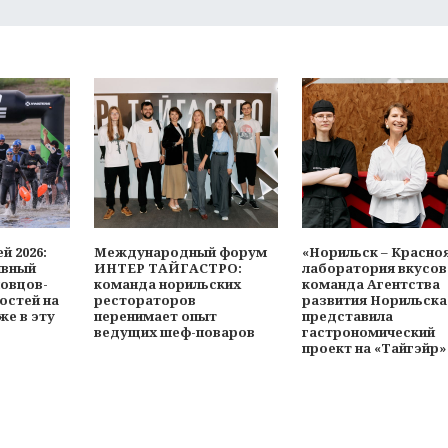
й 2026:
Международный форум
«Норильск – Красно
ивный
ИНТЕР ТАЙГАСТРО:
лаборатория вкусов
ловцов-
команда норильских
команда Агентства
остей на
рестораторов
развития Норильска
же в эту
перенимает опыт
представила
ведущих шеф-поваров
гастрономический
проект на «Тайгэйр