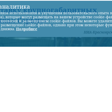
-аналитика
ставку крупногабаритных
лиза использования и улучшения пользовательского опыта н
а), которые могут размещать на вашем устройстве cookie-фа
йкал Сервис»
хнологий и размещением cookie-файлов. Вы можете удалить 
ь размещение cookie-файлов, однако при этом некоторые фу
 движка.
Подробнее
НИА-Красноярс