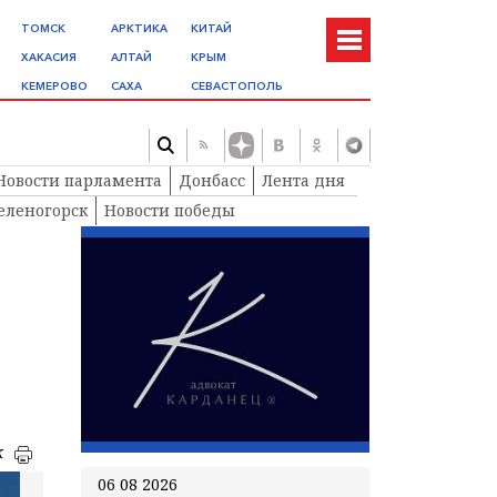
ТОМСК
АРКТИКА
КИТАЙ
ХАКАСИЯ
АЛТАЙ
КРЫМ
КЕМЕРОВО
САХА
СЕВАСТОПОЛЬ
Новости парламента
Донбасс
Лента дня
еленогорск
Новости победы
к
06 08 2026