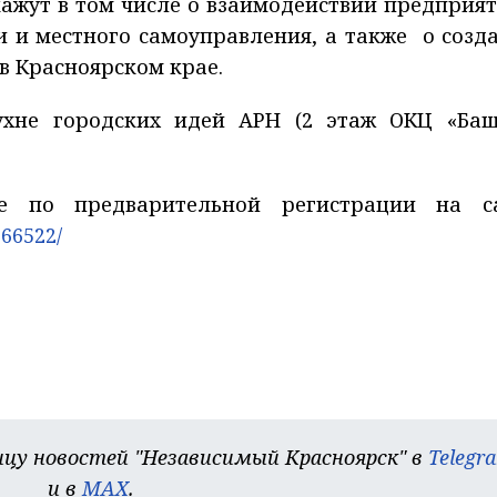
ажут в том числе о взаимодействии предприят
и и местного самоуправления, а также о созд
в Красноярском крае.
ухне городских идей АРН (2 этаж ОКЦ «Баш
ое по предварительной регистрации на с
966522/
цу новостей "Независимый Красноярск" в
Telegr
и в
MAX
.