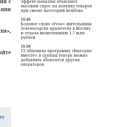
ий с
Эффект новизны объясняет
высокий спрос на покупку товаров
ании
при смене категорий кешбэка
16:46
Кодовое слово «Роза»: жительница
Зеленогорска прилетела в Москву
ня»,
и отдала мошенникам 1,7 млн
рублей
16:38
T2 обновила программу «Выгодно
айте
вместе»: в группы теперь можно
добавлять абонентов других
операторов
am