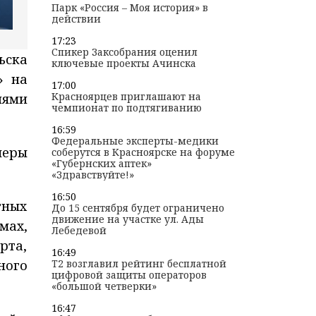
Парк «Россия – Моя история» в
действии
17:23
Спикер Заксобрания оценил
ьска
ключевые проекты Ачинска
» на
17:00
Красноярцев приглашают на
лями
чемпионат по подтягиванию
16:59
Федеральные эксперты-медики
меры
соберутся в Красноярске на форуме
«Губернских аптек»
«Здравствуйте!»
16:50
тных
До 15 сентября будет ограничено
движение на участке ул. Ады
мах,
Лебедевой
рта,
16:49
ного
T2 возглавил рейтинг бесплатной
цифровой защиты операторов
«большой четверки»
16:47