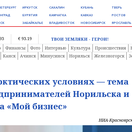
ПЕТЕРБУРГ
ИРКУТСК
САХАЛИН
КУБАНЬ
ТВЕРЬ
НГРАД
БУРЯТИЯ
КАМЧАТКА
КАВКАЗ
РОСТОВ
СК
ЗАБАЙКАЛЬЕ
ВЛАДИВОСТОК
НОВОСИБИРСК
ЯРОСЛАВЛЬ
.93
€ 93.19
ТВОИ ЗЕМЛЯКИ - ГЕРОИ!
о
Финансы
Фото
Интервью
Культура
Происшествия
Канск
Ачинск
Минусинск
Норильск
Железногорск
З
арктических условиях — тема
едпринимателей Норильска и
а «Мой бизнес»
НИА-Красноярс