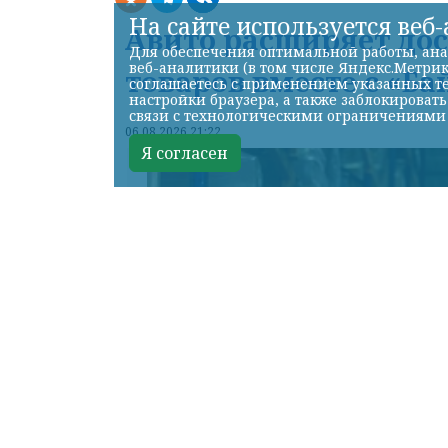
На сайте используется веб
Авито расширяет до
Для обеспечения оптимальной работы, ана
веб-аналитики (в том числе Яндекс.Метрик
товаров вместе с «Ба
соглашаетесь с применением указанных те
настройки браузера, а также заблокироват
связи с технологическими ограничениями
06.08.2026 21:22
Я согласен