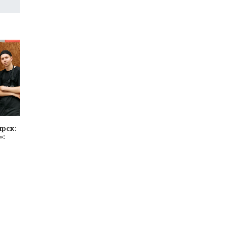
ярск:
»:
»