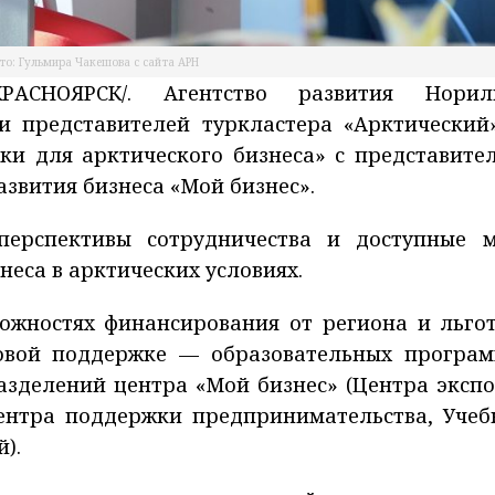
то: Гульмира Чакешова с сайта АРН
РАСНОЯРСК/. Агентство развития Норил
 представителей туркластера «Арктический
ки для арктического бизнеса» с представите
азвития бизнеса «Мой бизнес».
перспективы сотрудничества и доступные 
неса в арктических условиях.
можностях финансирования от региона и льго
овой поддержке — образовательных програм
азделений центра «Мой бизнес» (Центра экспо
Центра поддержки предпринимательства, Учеб
).