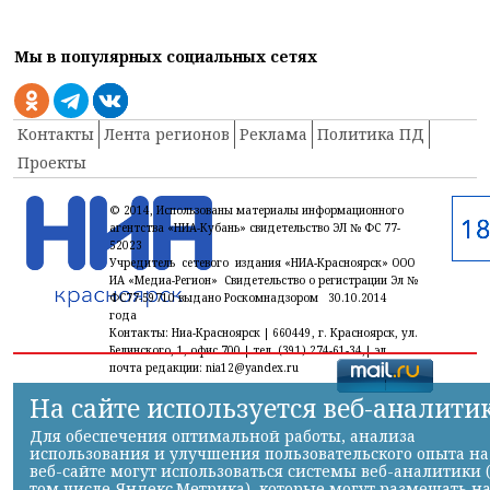
Мы в популярных социальных сетях
Контакты
Лента регионов
Реклама
Политика ПД
Проекты
© 2014, Использованы материалы информационного
агентства «НИА-Кубань» свидетельство ЭЛ № ФС 77-
52023
Учредитель сетевого издания «НИА-Красноярск» ООО
ИА «Медиа-Регион» Свидетельство о регистрации Эл №
ФС77-59710 выдано Роскомнадзором 30.10.2014
года
Контакты: Ниа-Красноярск | 660449, г. Красноярск, ул.
Белинского, 1, офис 700 | тел. (391) 274-61-34,| эл.
почта редакции: nia12@yandex.ru
На сайте используется веб-аналити
Для обеспечения оптимальной работы, анализа
использования и улучшения пользовательского опыта на
веб-сайте могут использоваться системы веб-аналитики 
том числе Яндекс.Метрика), которые могут размещать н